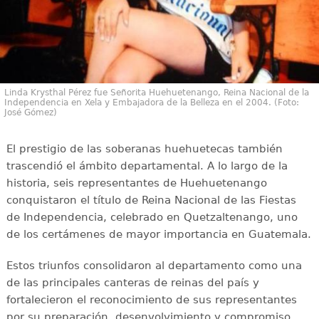
Linda Krysthal Pérez fue Señorita Huehuetenango, Reina Nacional de la
Independencia en Xela y Embajadora de la Belleza en el 2004. (Foto:
José Gómez)
El prestigio de las soberanas huehuetecas también
trascendió el ámbito departamental. A lo largo de la
historia, seis representantes de Huehuetenango
conquistaron el título de Reina Nacional de las Fiestas
de Independencia, celebrado en Quetzaltenango, uno
de los certámenes de mayor importancia en Guatemala.
Estos triunfos consolidaron al departamento como una
de las principales canteras de reinas del país y
fortalecieron el reconocimiento de sus representantes
por su preparación, desenvolvimiento y compromiso