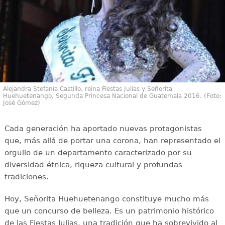
Alejandra Stefanía Castillo, reina Fiestas Julias y Señorita
Huehuetenango, Segunda Princesa Nacional de Guatemala 2016. (Foto:
José Gómez)
Cada generación ha aportado nuevas protagonistas
que, más allá de portar una corona, han representado el
orgullo de un departamento caracterizado por su
diversidad étnica, riqueza cultural y profundas
tradiciones.
Hoy, Señorita Huehuetenango constituye mucho más
que un concurso de belleza. Es un patrimonio histórico
de las Fiestas Julias, una tradición que ha sobrevivido al