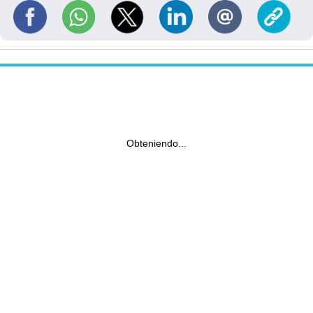
Obteniendo...