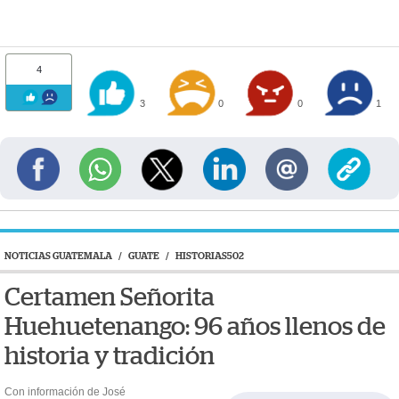
4
3
0
0
1
NOTICIAS GUATEMALA
/
GUATE
/
HISTORIAS502
Certamen Señorita
Huehuetenango: 96 años llenos de
historia y tradición
Con información de José