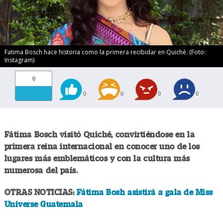
Fatima Bosch hace historia como la primera recibidar en Quiché. (Foto:
Instagram)
0
0
0
0
0
Fátima Bosch visitó Quiché, convirtiéndose en la
primera reina internacional en conocer uno de los
lugares más emblemáticos y con la cultura más
numerosa del país.
OTRAS NOTICIAS:
Fátima Bosh asistirá a gala de Miss
Universe Guatemala