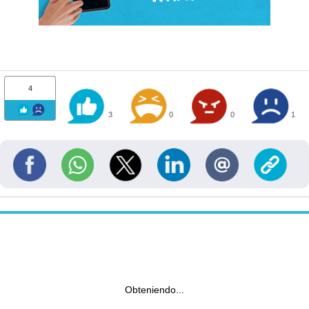
4
3
0
0
1
Obteniendo...