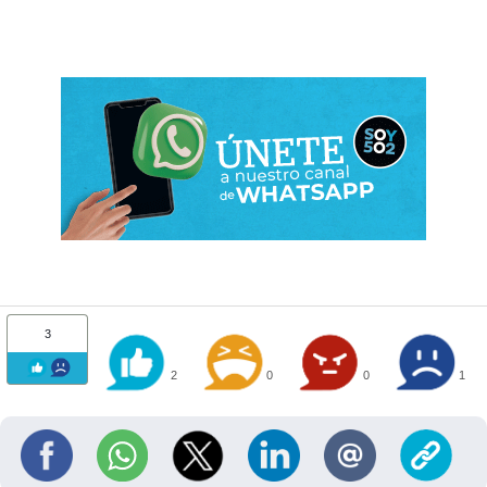
3
2
0
0
1