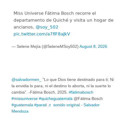
Miss Universe Fátima Bosch recorre el
departamento de Quiché y visita un hogar de
ancianos.
@soy_502
pic.twitter.com/a7fIF8aJkV
— Selene Mejía (@SeleneMSoy502)
August 8, 2026
@salvadormen_
"Lo que Dios tiene destinado para ti; Ni
la envidia lo para, ni el destino lo aborta, ni la suerte lo
cambia". -Fátima Bosch, 2025.
#fatimabosch
#missuniverse
#quicheguatemala
@Fátima Bosch
#guatemala
#parati
♬ sonido original - Salvador
Mendoza