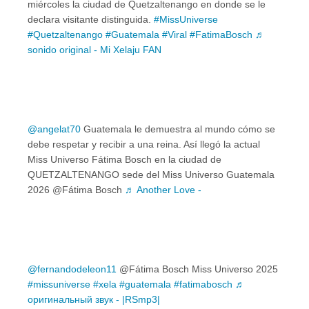
miércoles la ciudad de Quetzaltenango en donde se le
declara visitante distinguida.
#MissUniverse
#Quetzaltenango
#Guatemala
#Viral
#FatimaBosch
♬
sonido original - Mi Xelaju FAN
@angelat70
Guatemala le demuestra al mundo cómo se
debe respetar y recibir a una reina. Así llegó la actual
Miss Universo Fátima Bosch en la ciudad de
QUETZALTENANGO sede del Miss Universo Guatemala
2026 @Fátima Bosch
♬ Another Love -
@fernandodeleon11
@Fátima Bosch Miss Universo 2025
#missuniverse
#xela
#guatemala
#fatimabosch
♬
оригинальный звук - |RSmp3|