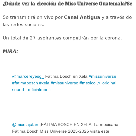
¿Dónde ver la elección de Miss Universe Guatemala?Se
Se transmitirá en vivo por
Canal Antigua
y a través de
las redes sociales.
Un total de 27 aspirantes competirán por la corona.
MIRA:
@marcereyesg_
Fatima Bosch en Xela
#missuniverse
#fatimabosch
#xela
#missuniverso
#mexico
♬ original
sound - officialmooli
@mixelajufan
¡FÁTIMA BOSCH EN XELA! La mexicana
Fátima Bosch Miss Universe 2025-2026 visita este