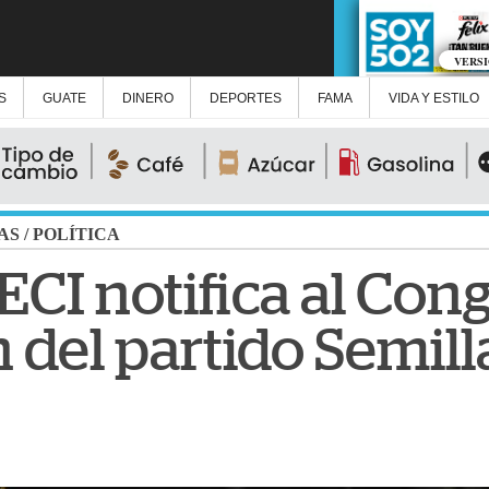
VERS
S
GUATE
DINERO
DEPORTES
FAMA
VIDA Y ESTILO
AS
/
POLÍTICA
FECI notifica al Con
 del partido Semill