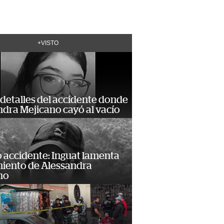
+VISTO
detalles del accidente donde
dra Mejicano cayó al vacío
 accidente: Inguat lamenta
miento de Alessandra
no