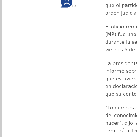
que el parti
10
orden judicia
El oficio rem
(MP) fue uno
durante la s
viernes 5 de
La president
informó sobr
que estuvier
en declaraci
que su conten
"Lo que nos e
del conocimi
hacer", dijo 
remitirá al 