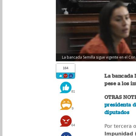
La bancada Semilla sigue vigente en el Con
164
La bancada 
pese a los in
81
OTRAS NOTI
presidenta d
9
diputados
64
Por tercera 
Impunidad 