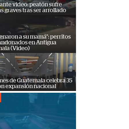
ante video: peatón sufre
s graves tras ser arrollado
enaron a su mamá": perritos
andonados en Antigua
ala (Video)
mes de Guatemala celebra 35
on expansión nacional