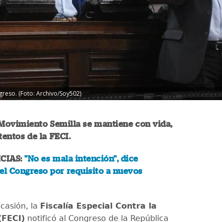
greso. (Foto: Archivo/Soy502)
Movimiento Semilla se mantiene con vida,
tentos de la FECI.
CIAS:
"No es mala intención", dice
el Congreso por requisito a nuevos
ocasión, la
Fiscalía Especial Contra la
(FECI)
notificó al Congreso de la República