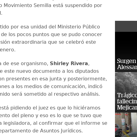
do Movimiento Semilla está suspendido por
l.
itido por esa unidad del Ministerio Público
 de los pocos puntos que se pudo conocer
esión extraordinaria que se celebró este
 enero.
Surgen 
a de ese organismo,
Shirley Rivera
,
Alessan
e este nuevo documento a los diputados
on presentes en esa junta y posteriormente,
ones a los medios de comunicación, indicó
ido será sometido al respectivo análisis.
Trágico
falleci
Mejica
stá pidiendo el juez es que lo hiciéramos
ento del pleno y eso es lo que se tuvo que
la legisladora, al confirmar que el informe se
Departamento de Asuntos Jurídicos.