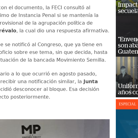
Impact
on el documento, la FECI consultó al
secuela
imo de Instancia Penal si se mantenía la
ovisional de la agrupación política de
révalo
, la cual dio una respuesta afirmativa.
"Enven
e se notificó al Congreso, que ya tiene en
son ab
Guatem
 oficio sobre ese tema, sin que decida, hasta
situación de la bancada Movimiento Semilla.
rario a lo que ocurrió en agosto pasado,
recibir una notificación similar, la
Junta
Unifor
cidió desconocer al bloque. Esa decisión
años c
ecto posteriormente.
ESPECIAL