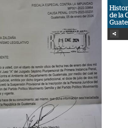
Histor
de la 
Guat