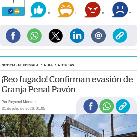
3
0
1
0
2
NOTICIAS GUATEMALA
/
NULL
/
NOTICIAS
¡Reo fugado! Confirman evasión de
Granja Penal Pavón
Por Reychel Méndez
31 de julio de 2026, 01:05