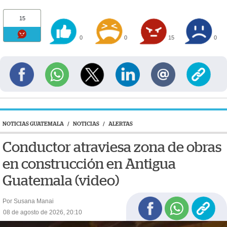
15
0
0
15
0
NOTICIAS GUATEMALA
/
NOTICIAS
/
ALERTAS
Conductor atraviesa zona de obras
en construcción en Antigua
Guatemala (video)
Por Susana Manai
08 de agosto de 2026, 20:10