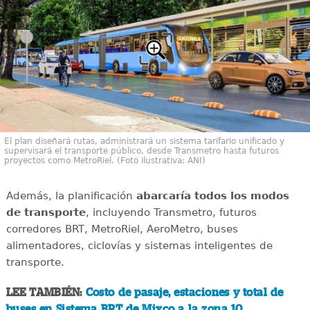
El plan diseñará rutas, administrará un sistema tarifario unificado y
supervisará el transporte público, desde Transmetro hasta futuros
proyectos como MetroRiel. (Foto ilustrativa: ANI)
Además, la planificación
abarcaría todos los modos
de transporte
, incluyendo Transmetro, futuros
corredores BRT, MetroRiel, AeroMetro, buses
alimentadores, ciclovías y sistemas inteligentes de
transporte.
LEE TAMBIÉN:
Costo de pasaje, estaciones y total de
buses en Sistema BRT de Mixco a la zona 10