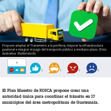
Propone ampliar el Transmetro a la periferia, mejorar la infraestructura
peatonal e integrar el pago del transporte público a mediano plazo. (Foto
ilustrativa: Shutterstock)
4
1
1
2
0
El Plan Maestro de KOICA propone crear una
autoridad única para coordinar el tránsito en 17
municipios del área metropolitana de Guatemala.