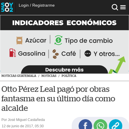
Login
/
Registrarme
NOTICIAS GUATEMALA
/
NOTICIAS
/
POLÍTICA
Otto Pérez Leal pagó por obras
fantasma en su último día como
alcalde
Por José Miguel Castañeda
12 de junio de 2017, 05:30