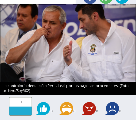
La contraloría denunció a Pérez Leal por los pagos improcedentes. (Foto:
archivo/Soy502)
0
0
0
0
0