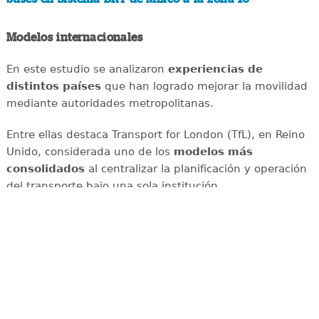
Modelos internacionales
En este estudio se analizaron
experiencias de
distintos países
que han logrado mejorar la movilidad
mediante autoridades metropolitanas.
Entre ellas destaca Transport for London (TfL), en Reino
Unido, considerada uno de los
modelos más
consolidados
al centralizar la planificación y operación
del transporte bajo una sola institución.
También analiza los casos del Instituto Metropolitano de
Planeación (IMEPLAN) de Guadalajara, la Agencia
Regional de Movilidad de Bogotá-Cundinamarca, el
Consorcio Regional de Transportes de Madrid
, las
autoridades regionales de transporte de Alemania y el
modelo metropolitano de San Salvador.