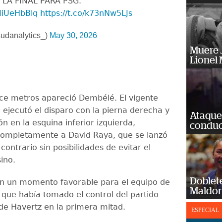
LA FINAL PARA PSG.
MiUeHbBlq
https://t.co/k73nNw5LJs
udanalytics_)
May 30, 2026
Muere J
Lionel 
ce metros apareció Dembélé. El vigente
 ejecutó el disparo con la pierna derecha y
Ataque
ón en la esquina inferior izquierda,
conduct
ompletamente a David Raya, que se lanzó
 contrario sin posibilidades de evitar el
ino.
Doblet
 en un momento favorable para el equipo de
Maldon
 que había tomado el control del partido
 de Havertz en la primera mitad.
ESPECIAL