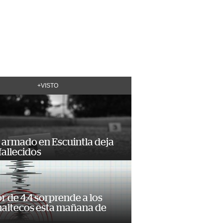
+VISTO
 armado en Escuintla deja
fallecidos
 de 4.4 sorprende a los
altecos esta mañana de
o