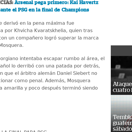
CIAS:
Arsenal pega primero: Kai Havertz
 ante el PSG en la final de Champions
e derivó en la pena máxima fue
a por Khvicha Kvaratskhelia, quien tras
con un compañero logró superar la marca
 Mosquera.
orgiano intentaba escapar rumbo al área, el
añol lo derribó con una patada por detrás,
ón que el árbitro alemán Daniel Siebert no
cionar como penal. Además, Mosquera
Ataque
eta amarilla y poco después terminó siendo
cuatro 
Temblor
guatem
sábad