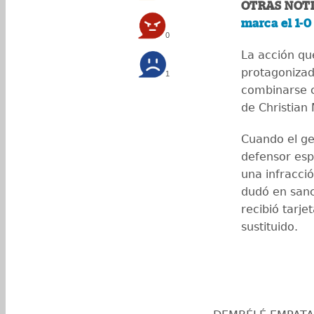
OTRAS NOTI
marca el 1-0
0
La acción qu
protagonizad
1
combinarse 
de Christian
Cuando el ge
defensor esp
una infracci
dudó en san
recibió tarj
sustituido.