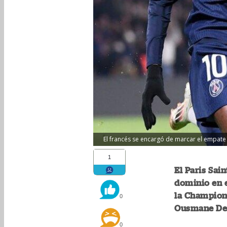
El francés se encargó de marcar el empate e
1
El Paris Sa
dominio en e
la Champions
0
Ousmane Dem
0