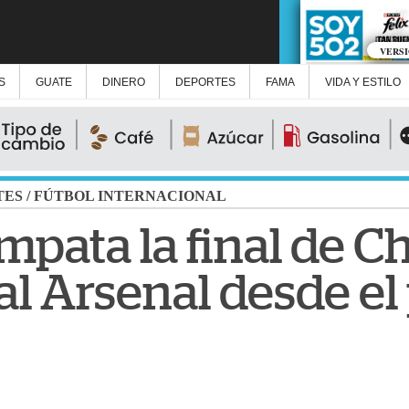
VERS
S
GUATE
DINERO
DEPORTES
FAMA
VIDA Y ESTILO
TES
/
FÚTBOL INTERNACIONAL
pata la final de C
al Arsenal desde el