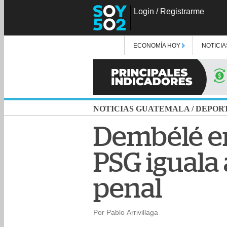
Login
/
Registrarme
ECONOMÍA HOY
NOTICIA
NOTICIAS GUATEMALA
/
DEPOR
Dembélé em
PSG iguala 
penal
Por Pablo Arrivillaga