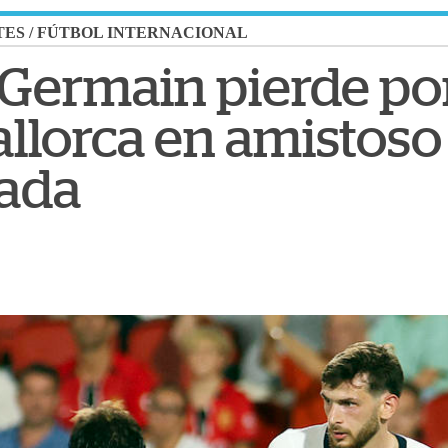
TES
/
FÚTBOL INTERNACIONAL
t-Germain pierde po
allorca en amistoso
ada