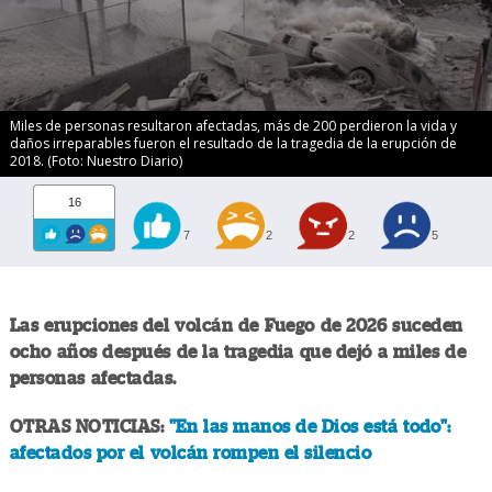
Miles de personas resultaron afectadas, más de 200 perdieron la vida y
daños irreparables fueron el resultado de la tragedia de la erupción de
2018. (Foto: Nuestro Diario)
16
7
2
2
5
Las erupciones del volcán de Fuego de 2026 suceden
ocho años después de la tragedia que dejó a miles de
personas afectadas.
OTRAS NOTICIAS:
"En las manos de Dios está todo":
afectados por el volcán rompen el silencio