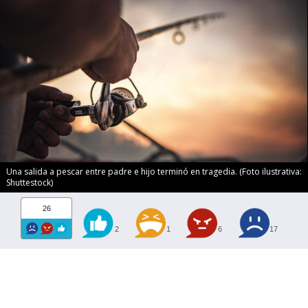
Una salida a pescar entre padre e hijo terminó en tragedia. (Foto ilustrativa:
Shuttestock)
26
2
1
6
17