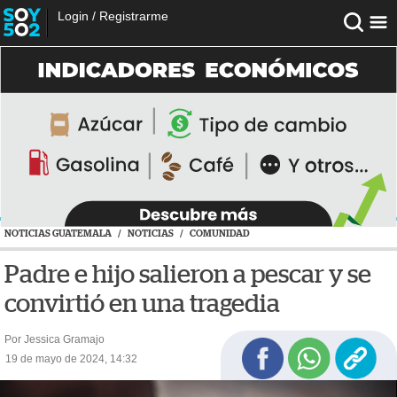
Login
/
Registrarme
NOTICIAS GUATEMALA
/
NOTICIAS
/
COMUNIDAD
Padre e hijo salieron a pescar y se
convirtió en una tragedia
Por Jessica Gramajo
19 de mayo de 2024, 14:32