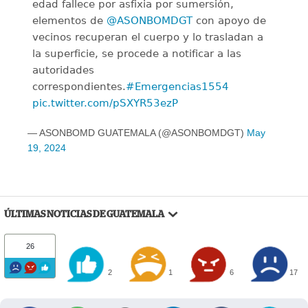
edad fallece por asfixia por sumersión,
elementos de
@ASONBOMDGT
con apoyo de
vecinos recuperan el cuerpo y lo trasladan a
la superficie, se procede a notificar a las
autoridades
correspondientes.
#Emergencias1554
pic.twitter.com/pSXYR53ezP
— ASONBOMD GUATEMALA (@ASONBOMDGT)
May
19, 2024
ÚLTIMAS NOTICIAS DE GUATEMALA
26
2
1
6
17