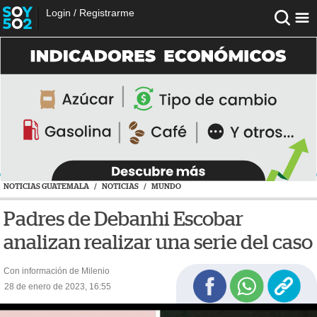
Login
/
Registrarme
NOTICIAS GUATEMALA
/
NOTICIAS
/
MUNDO
Padres de Debanhi Escobar
analizan realizar una serie del caso
Con información de Milenio
28 de enero de 2023, 16:55