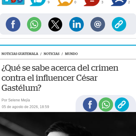
9
0
3
2
NOTICIAS GUATEMALA
/
NOTICIAS
/
MUNDO
¿Qué se sabe acerca del crimen
contra el influencer César
Gastélum?
Por Selene Mejía
05 de agosto de 2026, 18:59