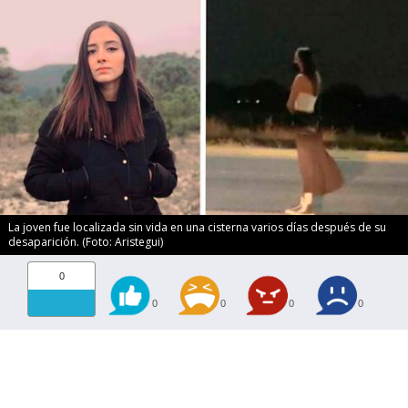
La joven fue localizada sin vida en una cisterna varios días después de su
desaparición. (Foto: Aristegui)
0
0
0
0
0