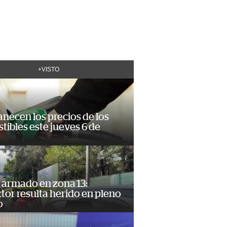
+VISTO
necen los precios de los
ibles este jueves 6 de
 armado en zona 13:
or resulta herido en pleno
o