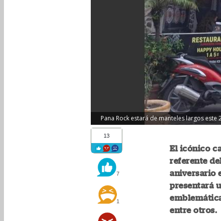
Pana Rock estará de manteles largos este
13
El icónico c
referente de
aniversario 
7
presentará u
emblemática
1
entre otros.