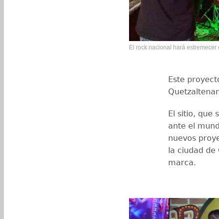
El rock nacional hará estremecer 
Este proyecto
Quetzaltenan
El sitio, qu
ante el mund
nuevos proye
la ciudad de
marca.