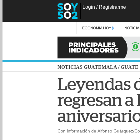
Login
/
Registrarme
ECONOMÍA HOY
NOTICIA
NOTICIAS GUATEMALA
/
GUATE
Leyendas d
regresan a
aniversari
Con información de Alfonso Guárquez/Co