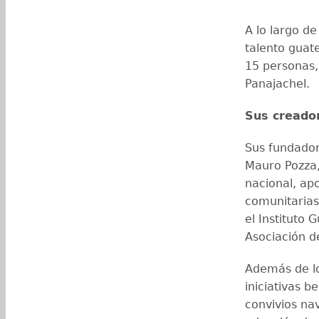
A lo largo d
talento gua
15 personas,
Panajachel.
Sus creado
Sus fundador
Mauro Pozza,
nacional, ap
comunitarias
el Instituto 
Asociación d
Además de lo
iniciativas b
convivios nav