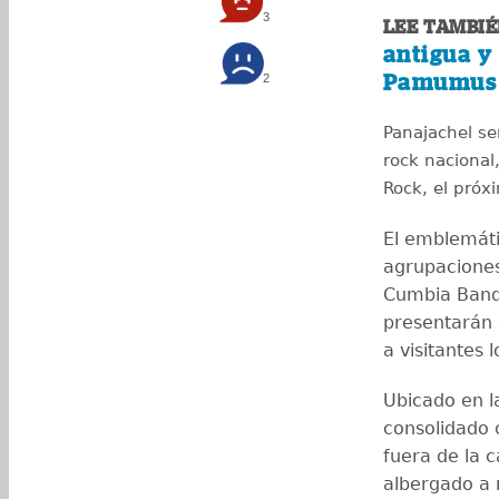
3
LEE TAMBIÉ
antigua y
Pamumus
2
Panajachel se
rock nacional
Rock, el pró
El emblemáti
agrupaciones
Cumbia Band,
presentarán 
a visitantes 
Ubicado en l
consolidado 
fuera de la 
albergado a 