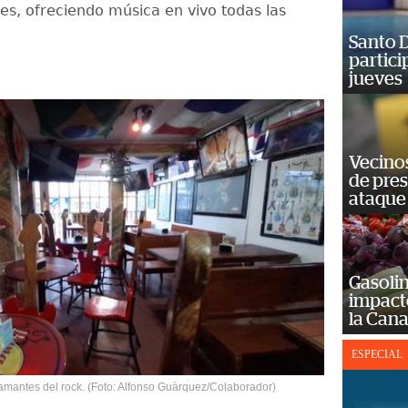
les, ofreciendo música en vivo todas las
Santo D
partici
jueves
Vecino
de pre
ataque
Gasolin
impact
la Cana
ESPECIAL
s amantes del rock. (Foto: Alfonso Guárquez/Colaborador)