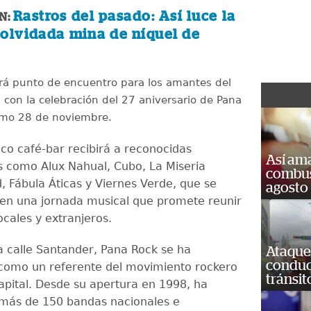
Rastros del pasado: Así luce la
N:
 olvidada mina de níquel de
rá punto de encuentro para los amantes del
, con la celebración del 27 aniversario de Pana
ximo 28 de noviembre.
co café-bar recibirá a reconocidas
Así ama
 como Alux Nahual, Cubo, La Miseria
combust
 Fábula Áticas y Viernes Verde, que se
agosto
en una jornada musical que promete reunir
locales y extranjeros.
a calle Santander, Pana Rock se ha
Ataque
conduct
como un referente del movimiento rockero
tránsit
capital. Desde su apertura en 1998, ha
más de 150 bandas nacionales e