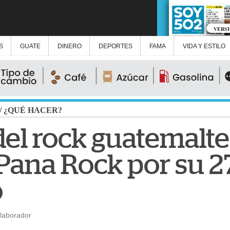
VERS
S
GUATE
DINERO
DEPORTES
FAMA
VIDA Y ESTILO
/
¿QUÉ HACER?
el rock guatemalt
 Pana Rock por su 2
o
laborador