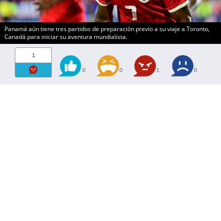
Panamá aún tiene tres partidos de preparación previo a su viaje a Toronto,
Canadá para iniciar su aventura mundialista.
1
0
0
1
0