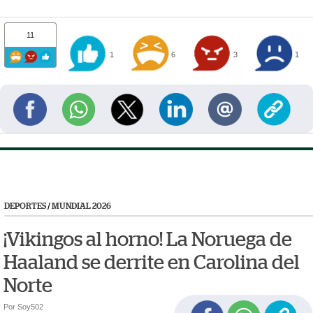
11
1
6
3
1
DEPORTES
/
MUNDIAL 2026
¡Vikingos al horno! La Noruega de
Haaland se derrite en Carolina del
Norte
Por Soy502