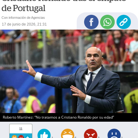
de Portugal
Con información de Agencias
17 de junio de 2026, 21:31
Roberto Martínez: “No tratamos a Cristiano Ronaldo por su edad”
11
1
6
3
1