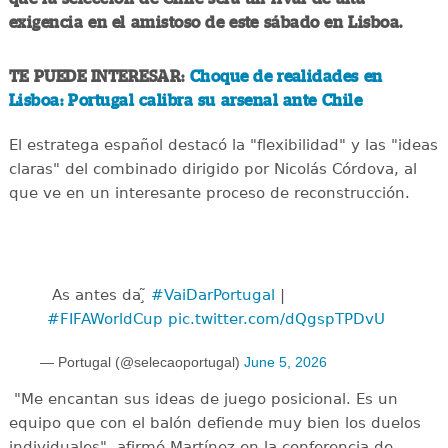
exigencia en el amistoso de este sábado en Lisboa.
TE PUEDE INTERESAR:
Choque de realidades en
Lisboa: Portugal calibra su arsenal ante Chile
El estratega español destacó la "flexibilidad" y las "ideas
claras" del combinado dirigido por Nicolás Córdova, al
que ve en un interesante proceso de reconstrucción.
️ As antes da ̧̃
#VaiDarPortugal
|
#FIFAWorldCup
pic.twitter.com/dQgspTPDvU
— Portugal (@selecaoportugal)
June 5, 2026
"Me encantan sus ideas de juego posicional. Es un
equipo que con el balón defiende muy bien los duelos
individuales", afirmó Martínez en la conferencia de