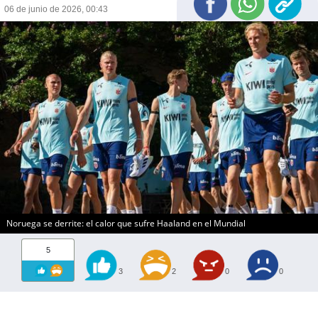
06 de junio de 2026, 00:43
Noruega se derrite: el calor que sufre Haaland en el Mundial
5
3
2
0
0