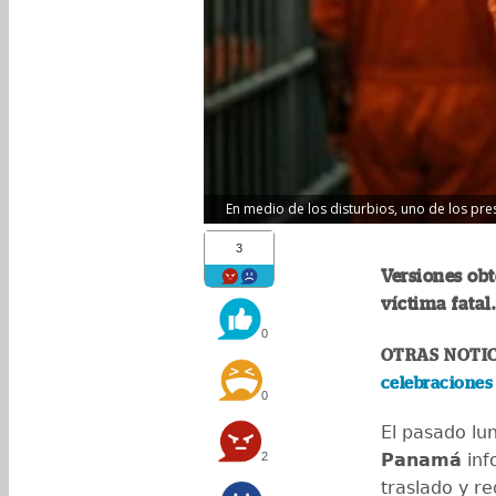
En medio de los disturbios, uno de los preso
3
Versiones ob
víctima fatal.
0
OTRAS NOTIC
celebraciones 
0
El pasado lu
2
Panamá
inf
traslado y re