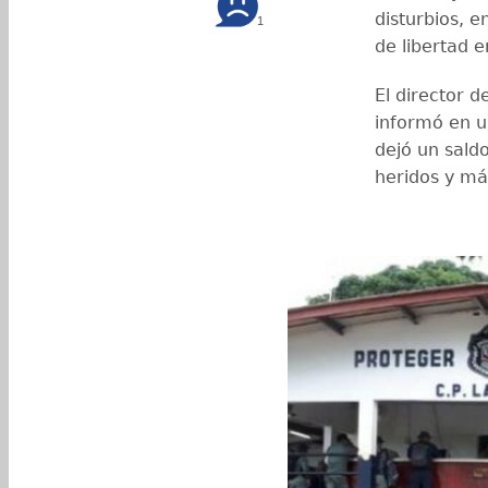
disturbios, e
1
de libertad e
El director d
informó en u
dejó un sald
heridos y má