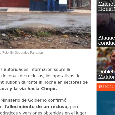
Muere J
Lionel 
Ataque
conduct
io. (Foto: En Segundos Panamá)
as autoridades informaron sobre la
Doblet
 decenas de reclusos, los operativos de
Maldon
tinuaban durante la noche en sectores de
ESPECIAL
ara y la vía hacia Chepo.
 Ministerio de Gobierno confirmó
 el
fallecimiento de un recluso,
pero
odísticos y versiones obtenidas en el lugar