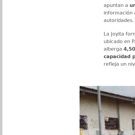
apuntan a
u
información 
autoridades.
La Joyita for
ubicado en P
alberga
4,50
capacidad 
refleja un n