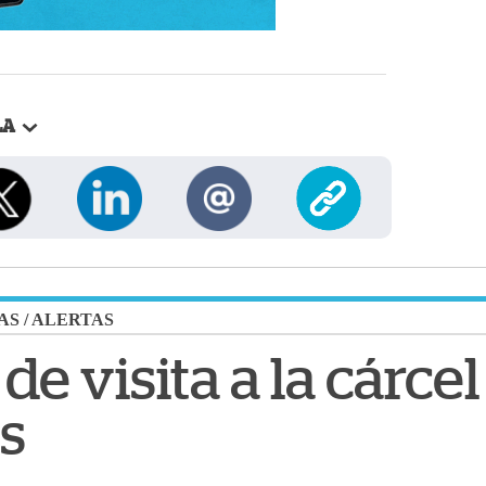
LA
AS
/
ALERTAS
 de visita a la cárce
as