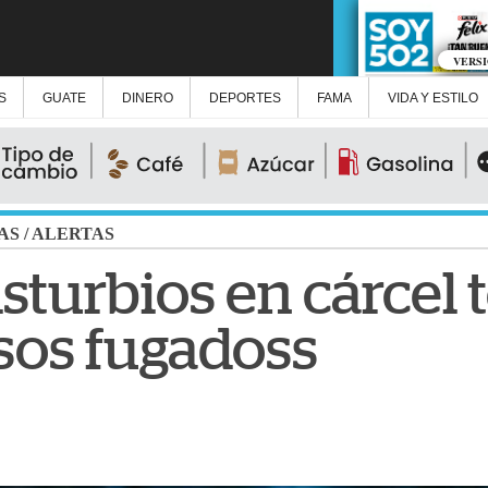
VERS
S
GUATE
DINERO
DEPORTES
FAMA
VIDA Y ESTILO
AS
/
ALERTAS
sturbios en cárcel
sos fugadoss