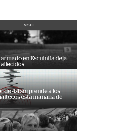
+VISTO
 armado en Escuintla deja
fallecidos
 de 4.4 sorprende a los
altecos esta mañana de
o