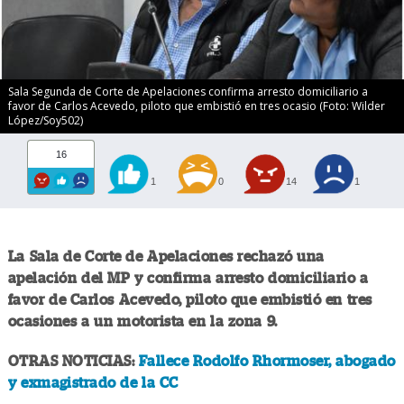
Sala Segunda de Corte de Apelaciones confirma arresto domiciliario a
favor de Carlos Acevedo, piloto que embistió en tres ocasio (Foto: Wilder
López/Soy502)
16
1
0
14
1
La Sala de Corte de Apelaciones rechazó una
apelación del MP y confirma arresto domiciliario a
favor de Carlos Acevedo, piloto que embistió en tres
ocasiones a un motorista en la zona 9.
OTRAS NOTICIAS:
Fallece Rodolfo Rhormoser, abogado
y exmagistrado de la CC