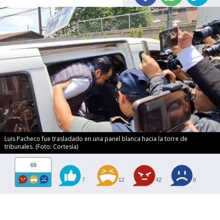
Luis Pacheco fue trasladado en una panel blanca hacia la torre de
tribunales. (Foto: Cortesía)
69
7
12
42
8