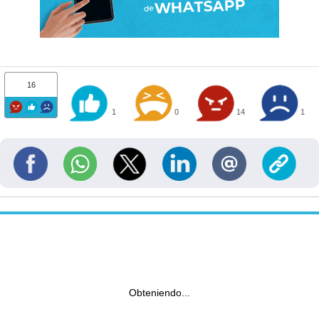
16
1
0
14
1
Obteniendo...