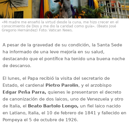
«Mi madre me enseñó la virtud desde la cuna, me hizo crecer en el
conocimiento de Dios y me dio la caridad como guía». (Beato José
Gregorio Hernández) Foto: Vatican News.
A pesar de la gravedad de su condición, la Santa Sede
ha informado de una leve mejoría en su salud,
destacando que el pontífice ha tenido una buena noche
de descanso.
El lunes, el Papa recibió la visita del secretario de
Estado, el cardenal
Pietro Parolin
, y el arzobispo
Edgar Peña Parra,
quienes le presentaron el decreto
de canonización de dos laicos, uno de Venezuela y otro
de Italia, el
Beato Bartolo Longo,
un fiel laico nacido
en Latiano, Italia, el 10 de febrero de 1841 y fallecido en
Pompeya el 5 de octubre de 1926.