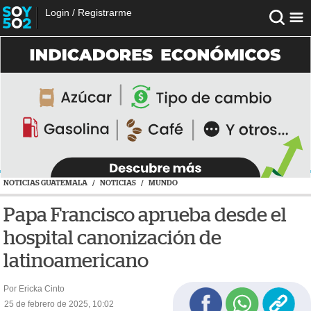
Login
/
Registrarme
NOTICIAS GUATEMALA
/
NOTICIAS
/
MUNDO
Papa Francisco aprueba desde el
hospital canonización de
latinoamericano
Por Ericka Cinto
25 de febrero de 2025, 10:02