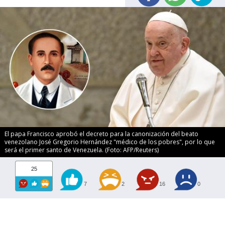
El papa Francisco aprobó el decreto para la canonización del beato
venezolano José Gregorio Hernández "médico de los pobres", por lo que
será el primer santo de Venezuela. (Foto: AFP/Reuters)
25
7
2
16
0