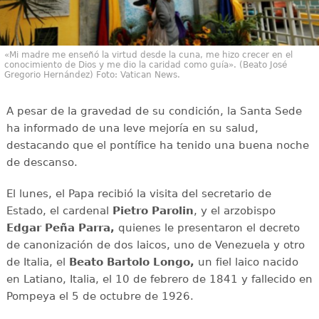
«Mi madre me enseñó la virtud desde la cuna, me hizo crecer en el
conocimiento de Dios y me dio la caridad como guía». (Beato José
Gregorio Hernández) Foto: Vatican News.
A pesar de la gravedad de su condición, la Santa Sede
ha informado de una leve mejoría en su salud,
destacando que el pontífice ha tenido una buena noche
de descanso.
El lunes, el Papa recibió la visita del secretario de
Estado, el cardenal
Pietro Parolin
, y el arzobispo
Edgar Peña Parra,
quienes le presentaron el decreto
de canonización de dos laicos, uno de Venezuela y otro
de Italia, el
Beato Bartolo Longo,
un fiel laico nacido
en Latiano, Italia, el 10 de febrero de 1841 y fallecido en
Pompeya el 5 de octubre de 1926.