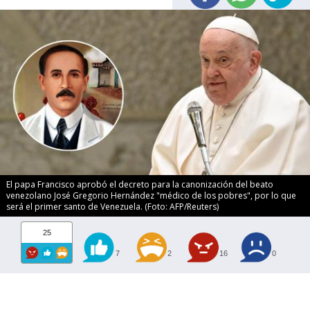
El papa Francisco aprobó el decreto para la canonización del beato
venezolano José Gregorio Hernández "médico de los pobres", por lo que
será el primer santo de Venezuela. (Foto: AFP/Reuters)
25
7
2
16
0