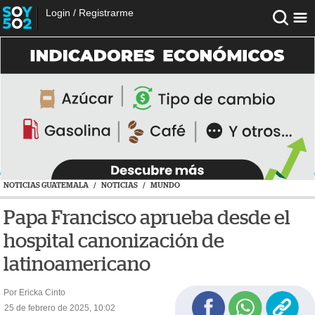
Login
/
Registrarme
NOTICIAS GUATEMALA
/
NOTICIAS
/
MUNDO
Papa Francisco aprueba desde el
hospital canonización de
latinoamericano
Por Ericka Cinto
25 de febrero de 2025, 10:02