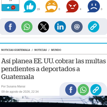
19
15
0
4
0
NOTICIAS GUATEMALA
/
NOTICIAS
/
MUNDO
Así planea EE. UU. cobrar las multas
pendientes a deportados a
Guatemala
Por Susana Manai
09 de agosto de 2026, 22:34