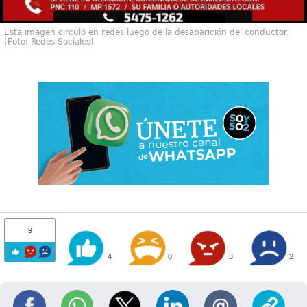
Esta imagen circuló en redes luego de la desaparición del conductor.
(Foto: Redes Sociales)
9
4
0
3
2