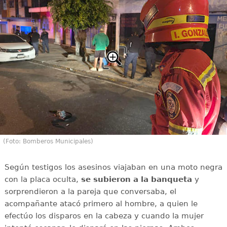
(Foto: Bomberos Municipales)
Según testigos los asesinos viajaban en una moto negra
con la placa oculta,
se subieron a la banqueta
y
sorprendieron a la pareja que conversaba, el
acompañante atacó primero al hombre, a quien le
efectúo los disparos en la cabeza y cuando la mujer