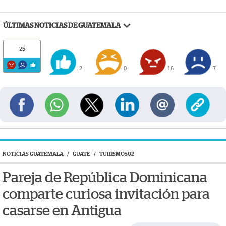
ÚLTIMAS NOTICIAS DE GUATEMALA
25
2
0
16
7
NOTICIAS GUATEMALA
/
GUATE
/
TURISMO502
Pareja de República Dominicana
comparte curiosa invitación para
casarse en Antigua