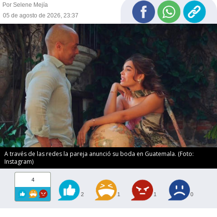
Por Selene Mejía
05 de agosto de 2026, 23:37
A través de las redes la pareja anunció su boda en Guatemala. (Foto:
Instagram)
4
2
1
1
0