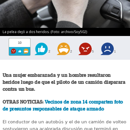
La pelea dejó a dos heridos. (Foto: archivo/Soy502)
10
2
2
5
1
Una mujer embarazada y un hombre resultaron
heridos luego de que el piloto de un camión disparara
contra un bus.
OTRAS NOTICIAS:
Vecinos de zona 14 comparten foto
de presuntos responsables de ataque armado
El conductor de un autobús y el de un camión de volteo
sostuvieron una acalorada discusión que terminó en