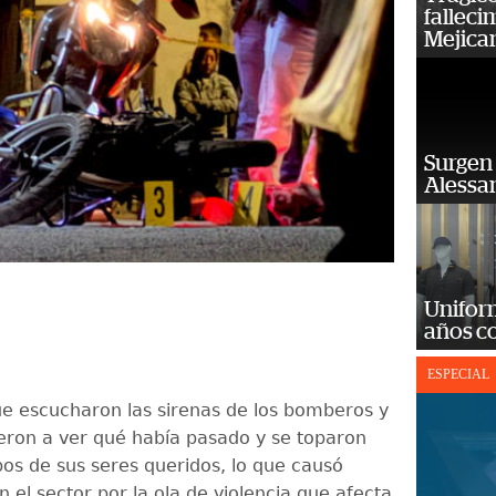
falleci
Mejica
Surgen 
Alessan
Unifor
años c
ESPECIAL
ue escucharon las sirenas de los bomberos y
lieron a ver qué había pasado y se toparon
pos de sus seres queridos, lo que causó
 el sector por la ola de violencia que afecta