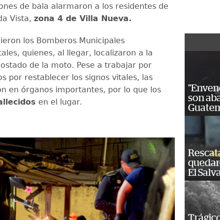
ones de bala alarmaron a los residentes de
nda Vista,
zona 4 de Villa Nueva.
dieron los Bomberos Municipales
es, quienes, al llegar, localizaron a la
costado de la moto. Pese a trabajar por
s por restablecer los signos vitales, las
"Enven
on en órganos importantes, por lo que los
son ab
allecidos
en el lugar.
Guatem
Rescat
quedaro
El Salv
Trágico