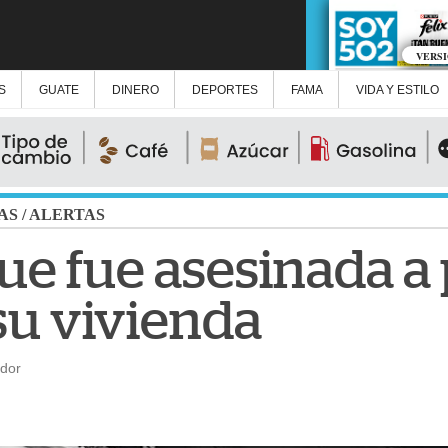
VERS
S
GUATE
DINERO
DEPORTES
FAMA
VIDA Y ESTILO
AS
/
ALERTAS
que fue asesinada a
su vivienda
ador