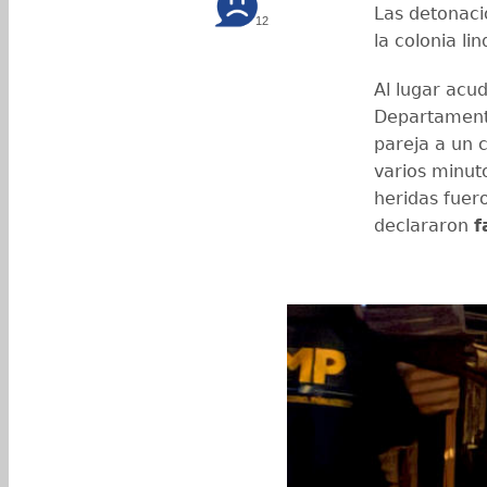
Las detonaci
12
la colonia li
Al lugar acu
Departamental
pareja a un 
varios minuto
heridas fuer
declararon
f