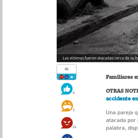
Las víctimas fueron atacadas cerca de su h
45
Familiares ex
OTRAS NOTIC
6
accidente en
3
Una pareja q
atacada por 
24
palabra, dis