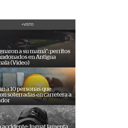
+VISTO
enaron a su mamá": perritos
andonados en Antigua
ala (Video)
an a 10 personas que
n soterradas en carretera a
ador
 accidente: Inguat lamenta