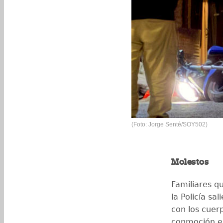
(Foto: Jorge Senté/SOY502)
Molestos
Familiares q
la Policía sa
con los cuer
conmoción en