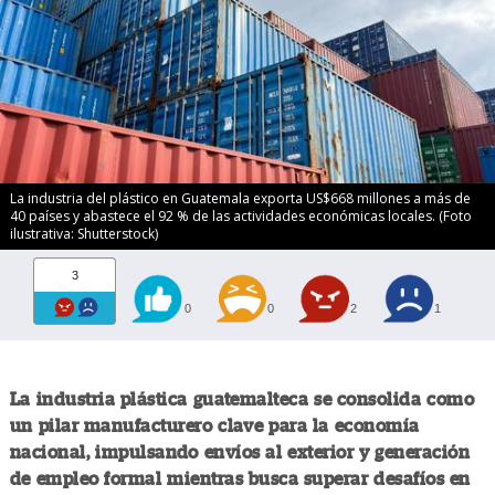
La industria del plástico en Guatemala exporta US$668 millones a más de
40 países y abastece el 92 % de las actividades económicas locales. (Foto
ilustrativa: Shutterstock)
3
0
0
2
1
La industria plástica guatemalteca se consolida como
un pilar manufacturero clave para la economía
nacional, impulsando envíos al exterior y generación
de empleo formal mientras busca superar desafíos en