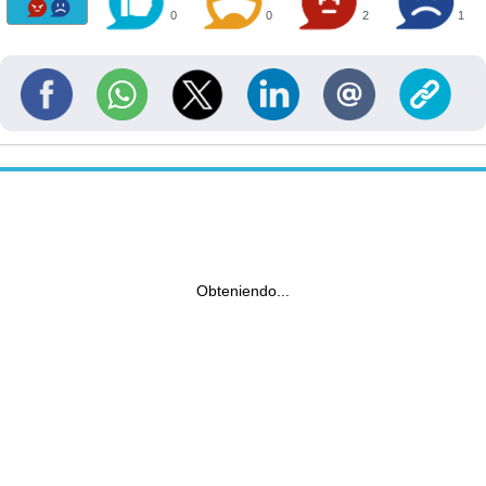
0
0
2
1
Obteniendo...