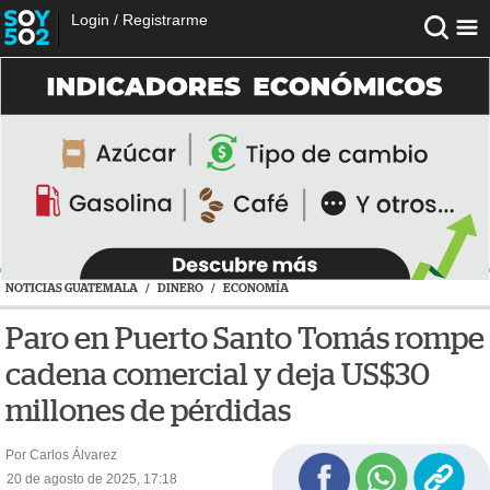
Login
/
Registrarme
NOTICIAS GUATEMALA
/
DINERO
/
ECONOMÍA
Paro en Puerto Santo Tomás rompe
cadena comercial y deja US$30
millones de pérdidas
Por Carlos Álvarez
20 de agosto de 2025, 17:18