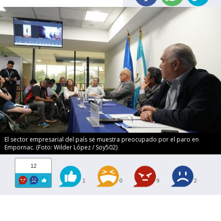
El sector empresarial del país se muestra preocupado por el paro en
Empornac. (Foto: Wilder López / Soy502)
12
1
0
9
2