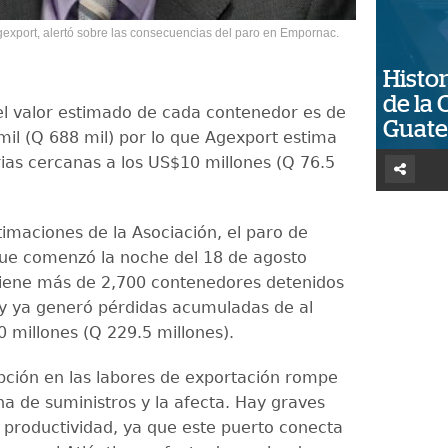
gexport, alertó sobre las consecuencias del paro en Empornac.
Histor
de la 
el valor estimado de cada contenedor es de
Guat
il (Q 688 mil) por lo que Agexport estima
rias cercanas a los US$10 millones (Q 76.5
timaciones de la Asociación, el paro de
ue comenzó la noche del 18 de agosto
iene más de 2,700 contenedores detenidos
 y ya generó pérdidas acumuladas de al
millones (Q 229.5 millones).
upción en las labores de exportación rompe
na de suministros y la afecta. Hay graves
a productividad, ya que este puerto conecta