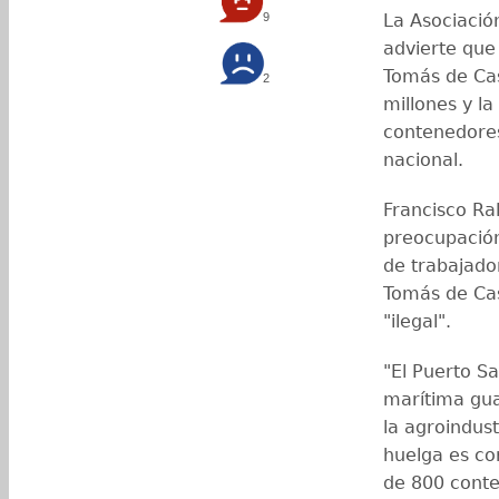
9
La Asociació
advierte que 
Tomás de Cas
2
millones y l
contenedores
nacional.
Francisco Ra
preocupación
de trabajado
Tomás de Cas
"ilegal".
"El Puerto S
marítima gua
la agroindus
huelga es con
de 800 conte