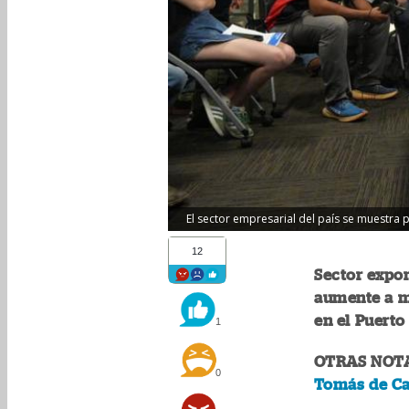
El sector empresarial del país se muestra
12
Sector expo
aumente a me
en el Puerto
1
OTRAS NOT
0
Tomás de Cas