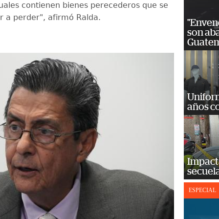
uales contienen bienes perecederos que se
 a perder", afirmó Ralda.
"Enven
son ab
Guatem
Unifor
años c
Impact
secuela
ESPECIAL