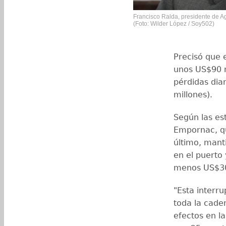
Francisco Ralda, presidente de A
(Foto: Wilder López / Soy502)
Precisó que 
unos US$90 m
pérdidas dia
millones).
Según las es
Empornac, q
último, mant
en el puerto
menos US$30 
"Esta interr
toda la cade
efectos en l