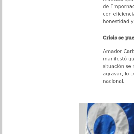
de Empornac
con eficienc
honestidad y
Crisis se pu
Amador Carba
manifestó que
situación se 
agravar, lo 
nacional.