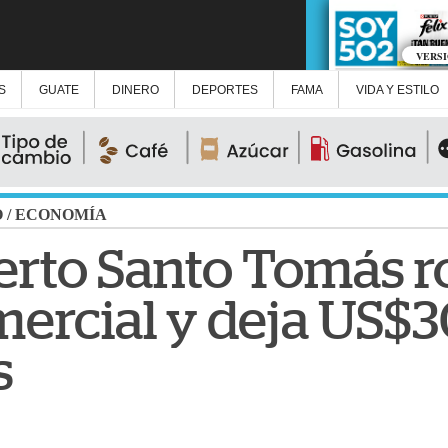
VERS
S
GUATE
DINERO
DEPORTES
FAMA
VIDA Y ESTILO
O
/
ECONOMÍA
erto Santo Tomás 
ercial y deja US$3
s