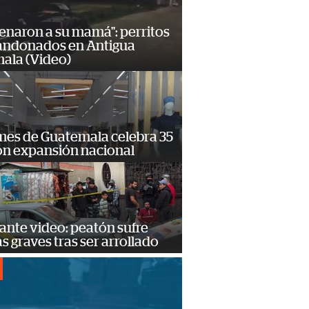
enaron a su mamá": perritos
andonados en Antigua
ala (Video)
mes de Guatemala celebra 35
on expansión nacional
ante video: peatón sufre
s graves tras ser arrollado