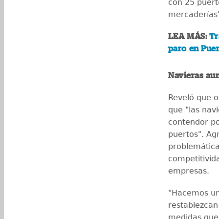
con 25 puert
mercaderías",
LEA MÁS:
Tr
paro en Puer
Navieras au
Reveló que o
que "las nav
contendor po
puertos". Ag
problemática
competitivid
empresas.
"Hacemos un 
restablezcan
medidas que 