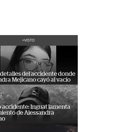
+VISTO
detalles del accidente donde
dra Mejicano cayó al vacío
 accidente: Inguat lamenta
miento de Alessandra
no