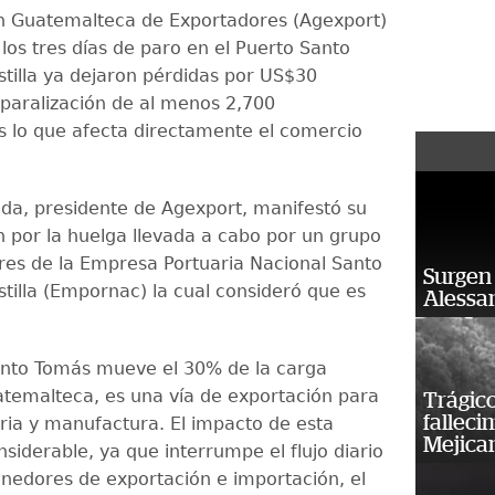
n Guatemalteca de Exportadores (Agexport)
los tres días de paro en el Puerto Santo
tilla ya dejaron pérdidas por US$30
a paralización de al menos 2,700
 lo que afecta directamente el comercio
lda, presidente de Agexport, manifestó su
 por la huelga llevada a cabo por un grupo
res de la Empresa Portuaria Nacional Santo
Surgen 
tilla (Empornac) la cual consideró que es
Alessan
anto Tomás mueve el 30% de la carga
temalteca, es una vía de exportación para
Trágico
falleci
tria y manufactura. El impacto de esta
Mejica
siderable, ya que interrumpe el flujo diario
nedores de exportación e importación, el