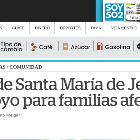
VERS
S
GUATE
DINERO
DEPORTES
FAMA
VIDA Y ESTILO
AS
/
COMUNIDAD
de Santa María de J
oyo para familias a
ato Melgar