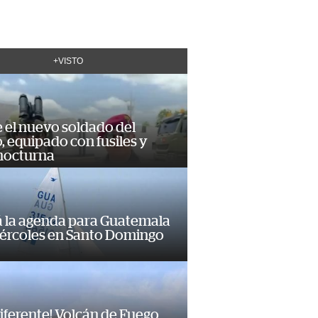
+VISTO
e el nuevo soldado del
o, equipado con fusiles y
 nocturna
á la agenda para Guatemala
iércoles en Santo Domingo
diferente! Volcán de Fuego