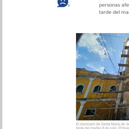
personas afe
9
tarde del mar
El municipio de Santa María de Je
tarde del martes 8 de julio. (Estu