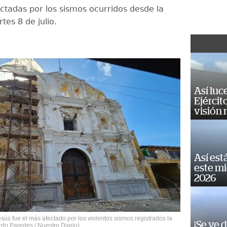
ctadas por los sismos ocurridos desde la
tes 8 de julio.
Así luc
Ejércit
visión
Así est
este m
2026
sús fue el más afectado por los violentos sismos registrados la
¡Se ve 
ardo Paredes / Nuestro Diario)