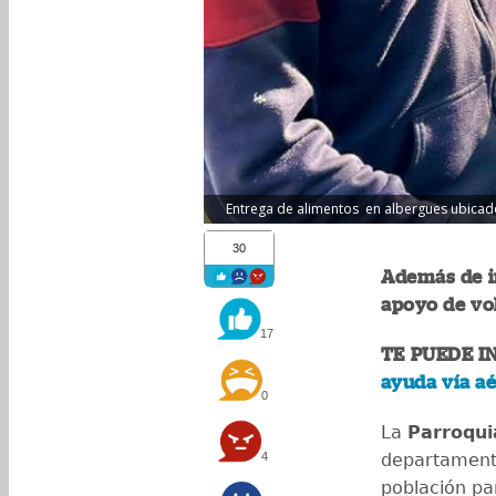
Entrega de alimentos en albergues ubicados
30
Además de i
apoyo de vol
17
TE PUEDE I
ayuda vía aé
0
La
Parroqui
4
departamento
población pa