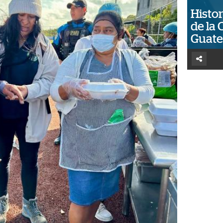
Histor
de la 
Guat