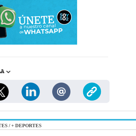
LA
TES
/
+ DEPORTES