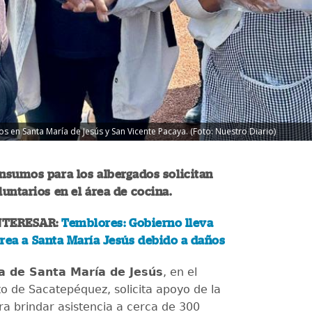
 en Santa María de Jesús y San Vicente Pacaya. (Foto: Nuestro Diario)
nsumos para los albergados solicitan
untarios en el área de cocina.
NTERESAR:
Temblores: Gobierno lleva
rea a Santa María Jesús debido a daños
a de Santa María de Jesús
, en el
 de Sacatepéquez, solicita apoyo de la
ra brindar asistencia a cerca de 300