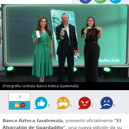
(Fotografía cortesía: Banco Azteca Guatemala)
3
0
2
1
0
Banco Azteca Guatemala
, presentó oficialmente
"El
Ahorratón de Guardadito"
, una nueva edición de su