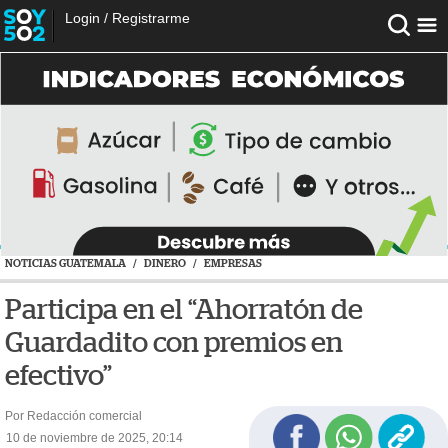
Login
/
Registrarme
NOTICIAS GUATEMALA
/
DINERO
/
EMPRESAS
Participa en el “Ahorratón de
Guardadito con premios en
efectivo”
Por Redacción comercial
10 de noviembre de 2025, 20:14