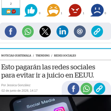
2
0
1
1
0
NOTICIAS GUATEMALA
/
TRENDING
/
REDES SOCIALES
Esto pagarán las redes sociales
para evitar ir a juicio en EE.UU.
Por Jessica González
02 de junio de 2026, 14:17