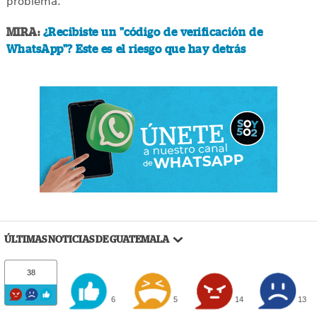
problema.
MIRA:
¿Recibiste un "código de verificación de
WhatsApp"? Este es el riesgo que hay detrás
ÚLTIMAS NOTICIAS DE GUATEMALA
38
6
5
14
13