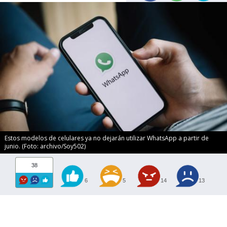
Estos modelos de celulares ya no dejarán utilizar WhatsApp a partir de
junio. (Foto: archivo/Soy502)
38
6
5
14
13