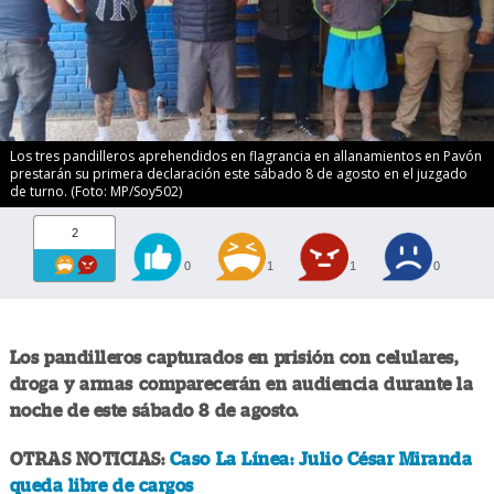
Los tres pandilleros aprehendidos en flagrancia en allanamientos en Pavón
prestarán su primera declaración este sábado 8 de agosto en el juzgado
de turno. (Foto: MP/Soy502)
2
0
1
1
0
Los pandilleros capturados en prisión con celulares,
droga y armas comparecerán en audiencia durante la
noche de este sábado 8 de agosto.
OTRAS NOTICIAS:
Caso La Línea: Julio César Miranda
queda libre de cargos