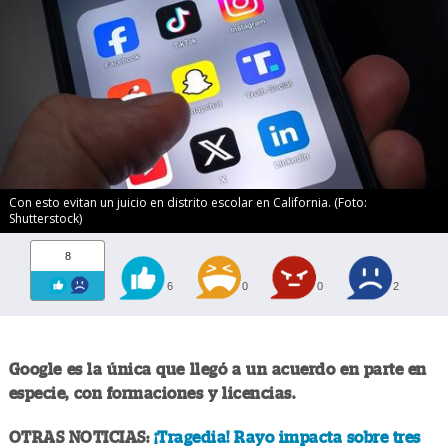
Con esto evitan un juicio en distrito escolar en California. (Foto:
Shutterstock)
8
6
0
0
2
Google es la única que llegó a un acuerdo en parte en
especie, con formaciones y licencias.
OTRAS NOTICIAS:
¡Tragedia! Rayo impacta sobre tres