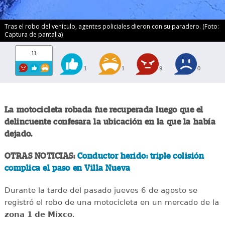
Tras el robo del vehículo, agentes policiales dieron con su paradero. (Foto:
Captura de pantalla)
11
1
1
9
0
La motocicleta robada fue recuperada luego que el
delincuente confesara la ubicación en la que la había
dejado.
OTRAS NOTICIAS:
Conductor herido: triple colisión
complica el paso en Villa Nueva
Durante la tarde del pasado jueves 6 de agosto se
registró el robo de una motocicleta en un mercado de la
zona 1 de Mixco
.