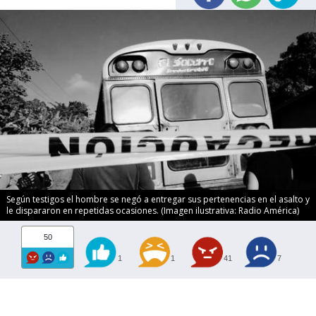
Según testigos el hombre se negó a entregar sus pertenencias en el asalto y
le dispararon en repetidas ocasiones. (Imagen ilustrativa: Radio América)
50
1
1
41
7