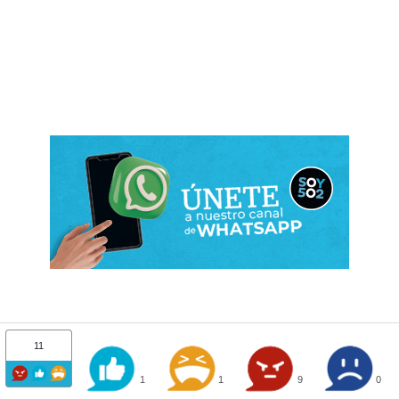
11
1
1
9
0