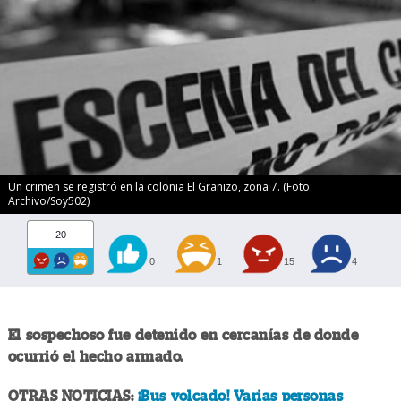
Un crimen se registró en la colonia El Granizo, zona 7. (Foto:
Archivo/Soy502)
20
0
1
15
4
El sospechoso fue detenido en cercanías de donde
ocurrió el hecho armado.
OTRAS NOTICIAS:
¡Bus volcado! Varias personas