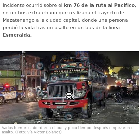
incidente ocurrió sobre el
km 76 de la ruta al Pacífico
,
en un bus extraurbano que realizaba el trayecto de
Mazatenango a la ciudad capital, donde una persona
perdió la vida tras un asalto en un bus de la línea
Esmeralda.
Varios hombres abordaron el bus y poco tiempo después empezaron el
asalto. (Foto: vía Víctor Bolaños)