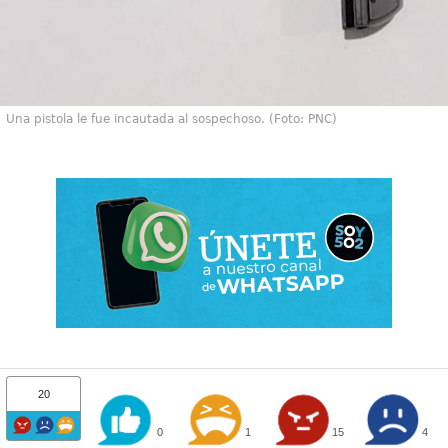
Una pistola le fue incautada al sospechoso. (Foto: PNC)
20
0
1
15
4