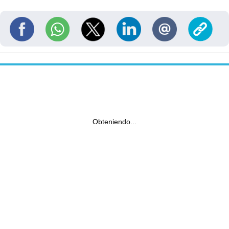
Obteniendo...