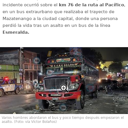
incidente ocurrió sobre el
km 76 de la ruta al Pacífico
,
en un bus extraurbano que realizaba el trayecto de
Mazatenango a la ciudad capital, donde una persona
perdió la vida tras un asalto en un bus de la línea
Esmeralda.
Varios hombres abordaron el bus y poco tiempo después empezaron el
asalto. (Foto: vía Víctor Bolaños)