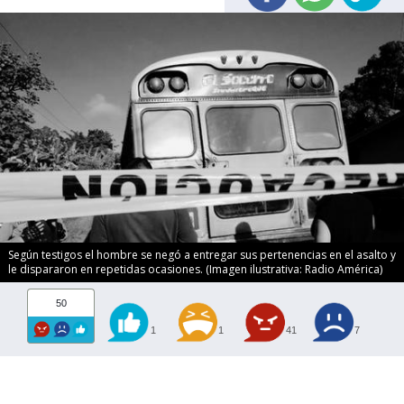
Según testigos el hombre se negó a entregar sus pertenencias en el asalto y
le dispararon en repetidas ocasiones. (Imagen ilustrativa: Radio América)
50
1
1
41
7