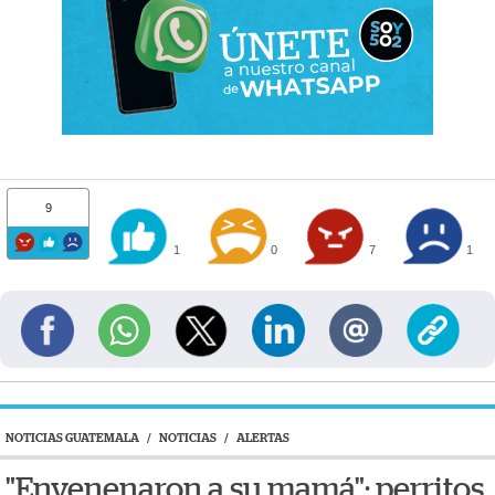
9
1
0
7
1
NOTICIAS GUATEMALA
/
NOTICIAS
/
ALERTAS
"Envenenaron a su mamá": perritos