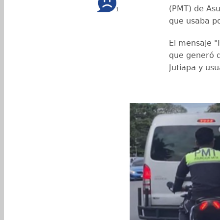
(PMT) de Asu
1
que usaba p
El mensaje "
que generó d
Jutiapa y usu