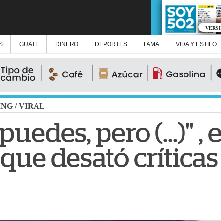
VERS
S
GUATE
DINERO
DEPORTES
FAMA
VIDA Y ESTILO
ING
/
VIRAL
uedes, pero (...)" ,
que desató críticas