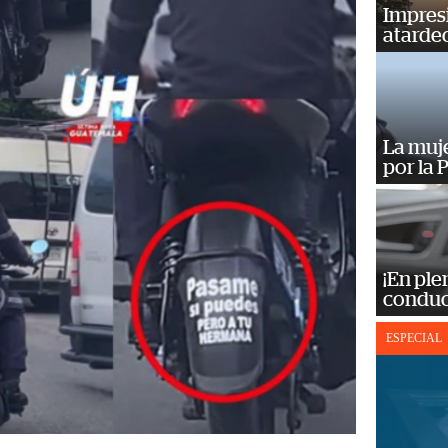
Impres
atardec
La muj
por la 
¡En ple
conduc
ESPECIAL