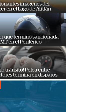
ionantes imágenes del
er en el Lago de Atitlán
er que terminó sancionada
PMT en el Periférico
no tránsito! Pelea entre
tores termina en disparos