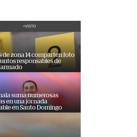
+VISTO
s de zona 14 comparten foto
suntos responsables de
 armado
ala suma numerosas
as en una jornada
dable en Santo Domingo