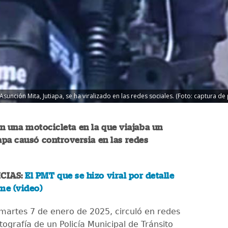
sunción Mita, Jutiapa, se ha viralizado en las redes sociales. (Foto: captura de 
n una motocicleta en la que viajaba un
pa causó controversia en las redes
CIAS:
El PMT que se hizo viral por detalle
me (video)
 martes 7 de enero de 2025, circuló en redes
otografía de un Policía Municipal de Tránsito