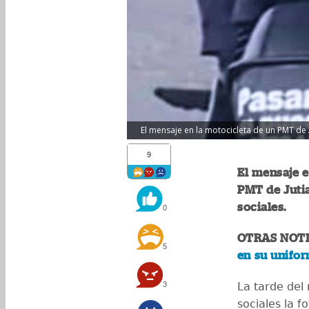
El mensaje en la motocicleta de un PMT de A
9
El mensaje e
PMT de Jutia
sociales.
0
OTRAS NOTI
5
en su unifor
3
La tarde del
sociales la f