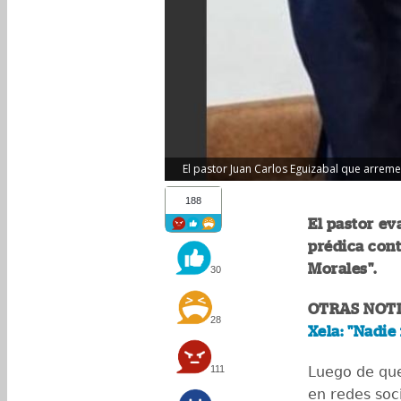
El pastor Juan Carlos Eguizabal que arreme
188
El pastor ev
prédica con
Morales".
30
OTRAS NOTI
28
Xela: "Nadie
111
Luego de que 
en redes soc