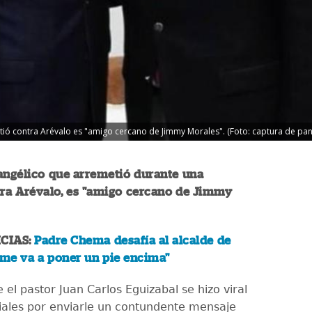
tió contra Arévalo es "amigo cercano de Jimmy Morales". (Foto: captura de pan
angélico que arremetió durante una
tra Arévalo, es "amigo cercano de Jimmy
CIAS:
Padre Chema desafía al alcalde de
 me va a poner un pie encima"
el pastor Juan Carlos Eguizabal se hizo viral
iales por enviarle un contundente mensaje