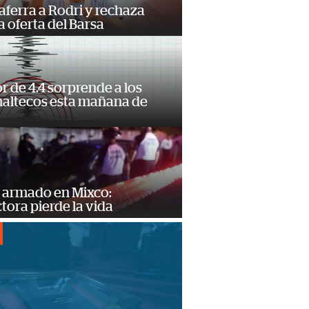
 aferra a Rodri y rechaza
 oferta del Barsa
 de 4.4 sorprende a los
altecos esta mañana de
o
 armado en Mixco:
ora pierde la vida