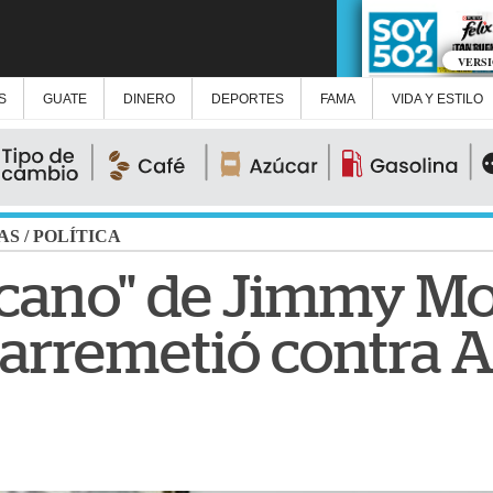
VERS
S
GUATE
DINERO
DEPORTES
FAMA
VIDA Y ESTILO
AS
/
POLÍTICA
cano" de Jimmy Mor
 arremetió contra 