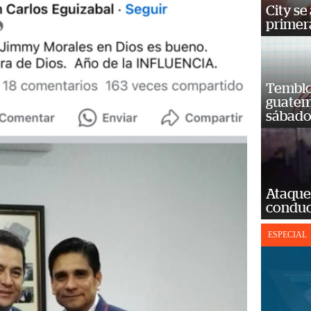
City se
primera
Temblor
guatem
sábad
Ataque
conduct
ESPECIAL