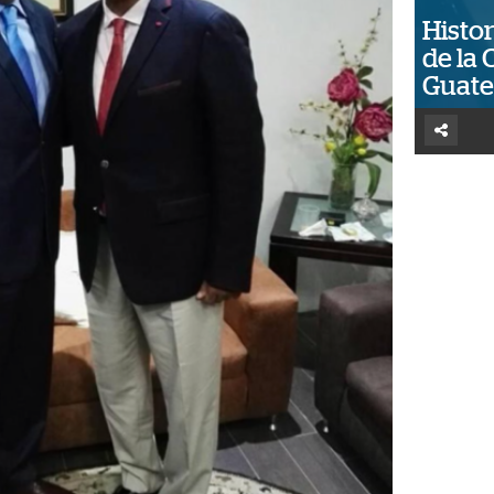
Histor
de la 
Guat