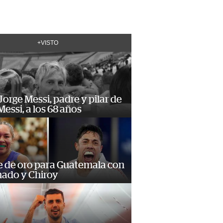
+VISTO
orge Messi, padre y pilar de
Messi, a los 68 años
e de oro para Guatemala con
ado y Chiroy