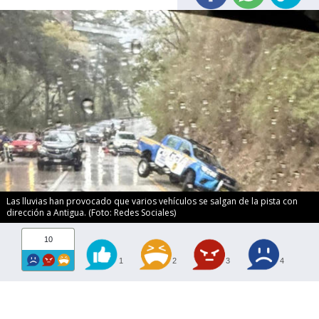
Las lluvias han provocado que varios vehículos se salgan de la pista con
dirección a Antigua. (Foto: Redes Sociales)
10
1
2
3
4