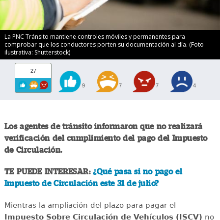
La PNC Tránsito mantiene controles móviles y permanentes para
comprobar que los conductores porten su documentación al día. (Foto
ilustrativa: Shutterstock)
27
9
7
7
4
Los agentes de tránsito informaron que no realizará
verificación del cumplimiento del pago del Impuesto
de Circulación.
TE PUEDE INTERESAR:
¿Qué pasa si no pago el
Impuesto de Circulación este 31 de julio?
Mientras la ampliación del plazo para pagar el
Impuesto Sobre Circulación de Vehículos (ISCV)
no