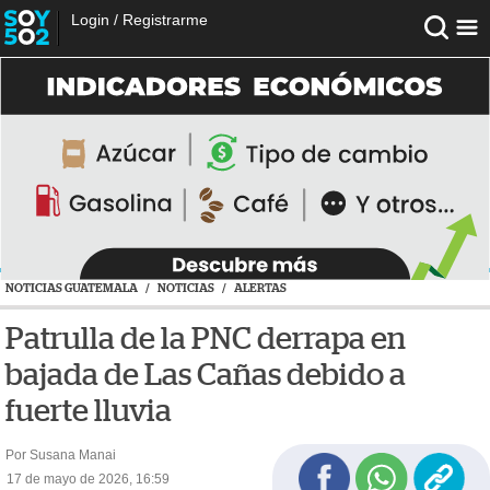
Login
/
Registrarme
NOTICIAS GUATEMALA
/
NOTICIAS
/
ALERTAS
Patrulla de la PNC derrapa en
bajada de Las Cañas debido a
fuerte lluvia
Por Susana Manai
17 de mayo de 2026, 16:59