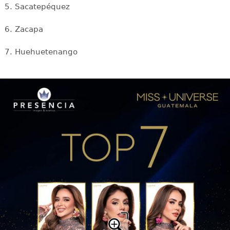
5. Sacatepéquez
6. Zacapa
7. Huehuetenango