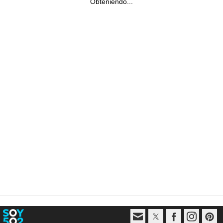
Obteniendo...