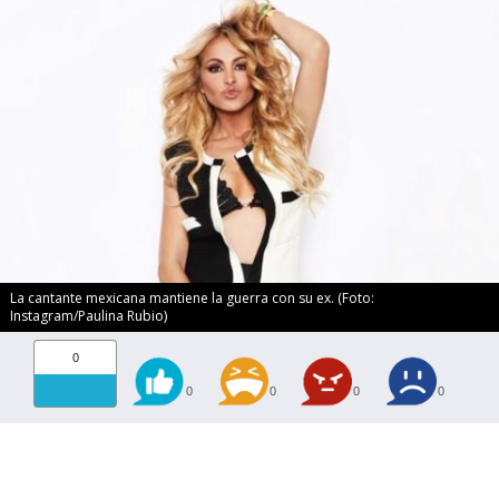
La cantante mexicana mantiene la guerra con su ex. (Foto:
Instagram/Paulina Rubio)
0
0
0
0
0