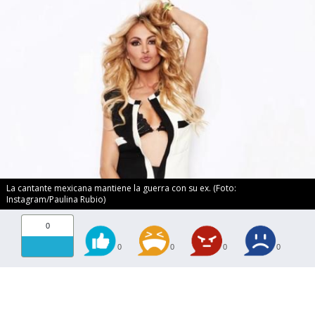
La cantante mexicana mantiene la guerra con su ex. (Foto:
Instagram/Paulina Rubio)
0
0
0
0
0