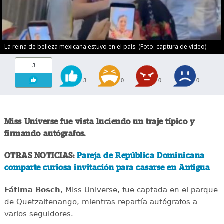
La reina de belleza mexicana estuvo en el país. (Foto: captura de video)
3
3
0
0
0
Miss Universe fue vista luciendo un traje típico y
firmando autógrafos.
OTRAS NOTICIAS:
Pareja de República Dominicana
comparte curiosa invitación para casarse en Antigua
Fátima Bosch
, Miss Universe, fue captada en el parque
de Quetzaltenango, mientras repartía autógrafos a
varios seguidores.