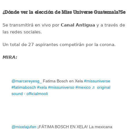
¿Dónde ver la elección de Miss Universe Guatemala?Se
Se transmitirá en vivo por
Canal Antigua
y a través de
las redes sociales.
Un total de 27 aspirantes competirán por la corona.
MIRA:
@marcereyesg_
Fatima Bosch en Xela
#missuniverse
#fatimabosch
#xela
#missuniverso
#mexico
♬ original
sound - officialmooli
@mixelajufan
¡FÁTIMA BOSCH EN XELA! La mexicana