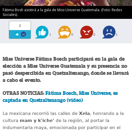
Fátima Bosh asistirá a la gala de Miss Universe Guatemala. (Foto: Redes
Sociales)
2
1
0
0
1
Miss Universe Fátima Bosch participará en la gala de
elección a Miss Universe Guatemala y su presencia no
pasó despercibida en Quetzaltenango, donde se llevará
a cabo el evento.
OTRAS NOTICIAS:
Fátima Bosch, Miss Universe, es
captada en Quetzaltenango (video)
La mexicana recorrió las calles de
Xela
, honrando a la
cultura
mam y k'iche'
de la región, al portar la
indumentaria maya, emocionada por participar en el