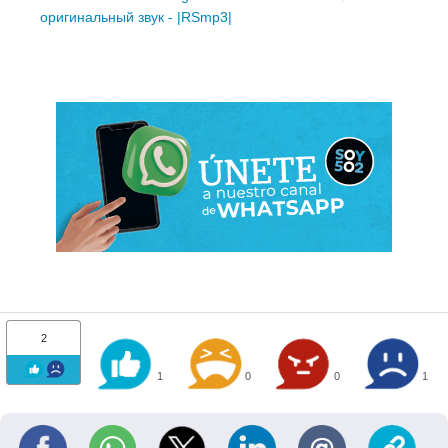
оригинальный звук - |RSmp3|
2
1
0
0
1