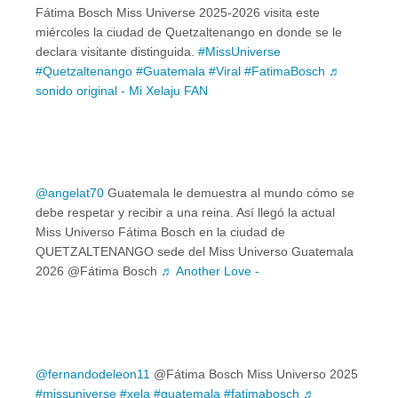
Fátima Bosch Miss Universe 2025-2026 visita este
miércoles la ciudad de Quetzaltenango en donde se le
declara visitante distinguida.
#MissUniverse
#Quetzaltenango
#Guatemala
#Viral
#FatimaBosch
♬
sonido original - Mi Xelaju FAN
@angelat70
Guatemala le demuestra al mundo cómo se
debe respetar y recibir a una reina. Así llegó la actual
Miss Universo Fátima Bosch en la ciudad de
QUETZALTENANGO sede del Miss Universo Guatemala
2026 @Fátima Bosch
♬ Another Love -
@fernandodeleon11
@Fátima Bosch Miss Universo 2025
#missuniverse
#xela
#guatemala
#fatimabosch
♬