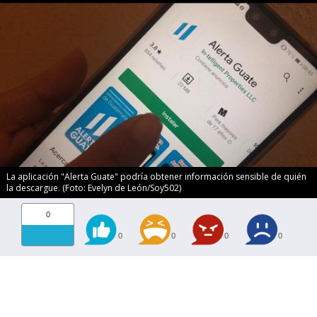
La aplicación "Alerta Guate" podría obtener información sensible de quién
la descargue. (Foto: Evelyn de León/Soy502)
0
0
0
0
0