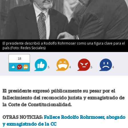
El presidente describió a Rodolfo Rohrmoser como una figura clave para el
país (Foto: Redes Sociales)
18
5
4
5
4
El presidente expresó públicamente su pesar por el
fallecimiento del reconocido jurista y exmagistrado de
la Corte de Constitucionalidad.
OTRAS NOTICIAS:
Fallece Rodolfo Rohrmoser, abogado
y exmagistrado de la CC