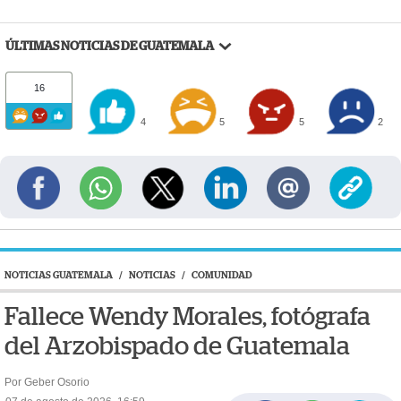
ÚLTIMAS NOTICIAS DE GUATEMALA
16
4
5
5
2
NOTICIAS GUATEMALA
/
NOTICIAS
/
COMUNIDAD
Fallece Wendy Morales, fotógrafa
del Arzobispado de Guatemala
Por Geber Osorio