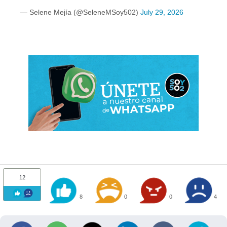
— Selene Mejía (@SeleneMSoy502)
July 29, 2026
12
8
0
0
4