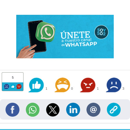
5
1
0
1
3