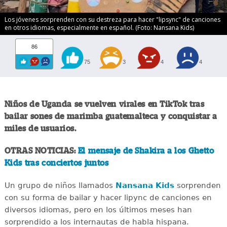
Los jóvenes sorprenden con su destreza para hacer "lipsync" de canciones
en otros idiomas, especialmente en español. (Foto: Nansana Kids)
86
75
3
4
4
Niños de Uganda se vuelven virales en TikTok tras
bailar sones de marimba guatemalteca y conquistar a
miles de usuarios.
OTRAS NOTICIAS:
El mensaje de Shakira a los Ghetto
Kids tras conciertos juntos
Un grupo de niños llamados
Nansana Kids
sorprenden
con su forma de bailar y hacer lipync de canciones en
diversos idiomas, pero en los últimos meses han
sorprendido a los internautas de habla hispana.