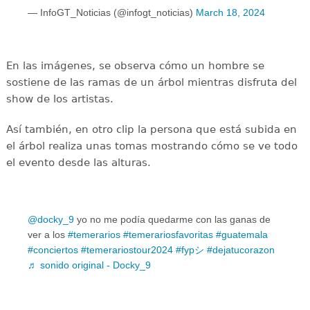
— InfoGT_Noticias (@infogt_noticias)
March 18, 2024
En las imágenes, se observa cómo un hombre se
sostiene de las ramas de un árbol mientras disfruta del
show de los artistas.
Así también, en otro clip la persona que está subida en
el árbol realiza unas tomas mostrando cómo se ve todo
el evento desde las alturas.
@docky_9
yo no me podía quedarme con las ganas de
ver a los
#temerarios
#temerariosfavoritas
#guatemala
#conciertos
#temerariostour2024
#fypシ
#dejatucorazon
♬ sonido original - Docky_9