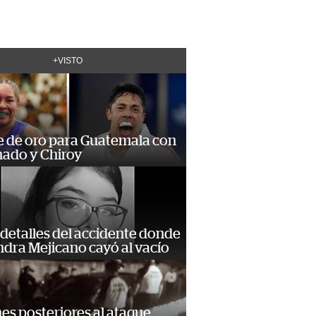
+VISTO
e de oro para Guatemala con
ado y Chiroy
detalles del accidente donde
dra Mejicano cayó al vacío
s posteriores al ataque