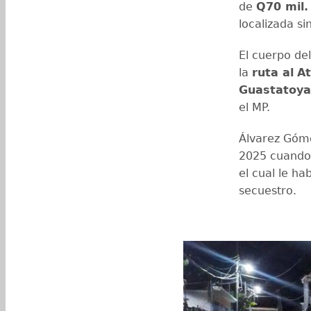
de
Q70 mil
localizada si
El cuerpo de
la
ruta al
At
Guastatoya
el MP.
Álvarez Góme
2025 cuando 
el cual le ha
secuestro.