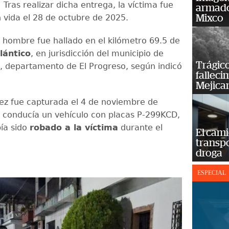
.
Tras realizar dicha entrega, la víctima fue
armado
n vida el 28 de octubre de 2025.
Mixco
l hombre fue hallado en el kilómetro 69.5 de
lántico
, en jurisdicción del municipio de
Trágico
, departamento de El Progreso, según indicó
falleci
Mejica
z fue capturada el 4 de noviembre de
conducía un vehículo con placas P-299KCD,
bía sido
robado a la víctima
durante el
El cam
transp
droga
ESPECIAL