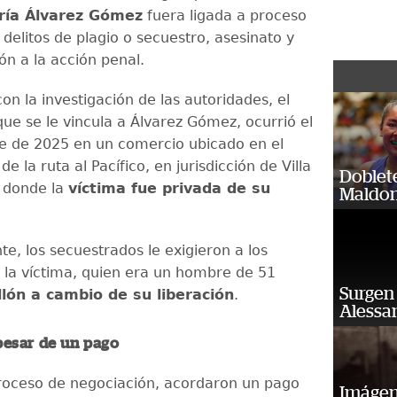
ría Álvarez Gómez
fuera ligada a proceso
 delitos de plagio o secuestro, asesinato y
ón a la acción penal.
n la investigación de las autoridades, el
que se le vincula a Álvarez Gómez, ocurrió el
e de 2025 en un comercio ubicado en el
de la ruta al Pacífico, en jurisdicción de Villa
Doblet
 donde la
víctima fue privada de su
Maldon
e, los secuestrados le exigieron a los
e la víctima, quien era un hombre de 51
Surgen 
lón a cambio de su liberación
.
Alessan
pesar de un pago
roceso de negociación, acordaron un pago
Imágene