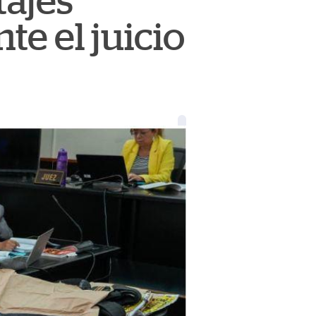
tajes
te el juicio