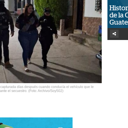
Histor
de la 
Guat
 capturada días después cuando conducía el vehículo que le
rante el secuestro. (Foto: Archivo/Soy502)