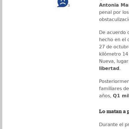
Antonia Ma
3
penal por los
obstaculizaci
De acuerdo co
hecho en el 
27 de octubr
kilómetro 14 
Nueva, lugar
libertad
.
Posteriorment
familiares d
años,
Q1 mil
Lo matan a 
Durante el p