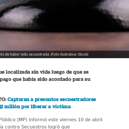
és de haber sido secuestrada. (Foto ilustrativa: iStock)
ue localizada sin vida luego de que se
 pago que había sido acordado para su
TO:
Capturan a presuntos secuestradores
1 millón por liberar a víctima
 Público (MP) informó este viernes 10 de abril
lía contra Secuestros logró que