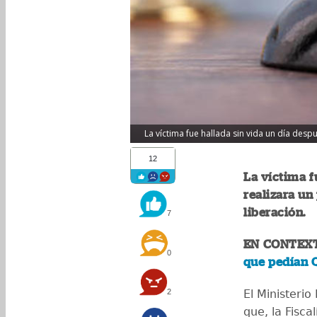
La víctima fue hallada sin vida un día despu
12
La víctima f
realizara un
liberación.
7
EN CONTEX
0
que pedían Q
2
El Ministerio
que, la Fisca