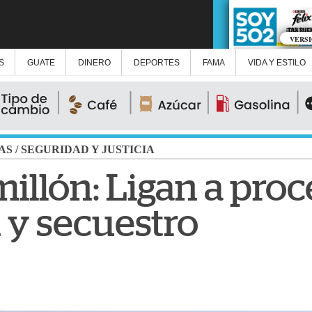
VERS
S
GUATE
DINERO
DEPORTES
FAMA
VIDA Y ESTILO
AS
/
SEGURIDAD Y JUSTICIA
illón: Ligan a pro
 y secuestro