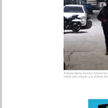
Antonia María Álvarez Gómez fue
había sido robado a la víctima du