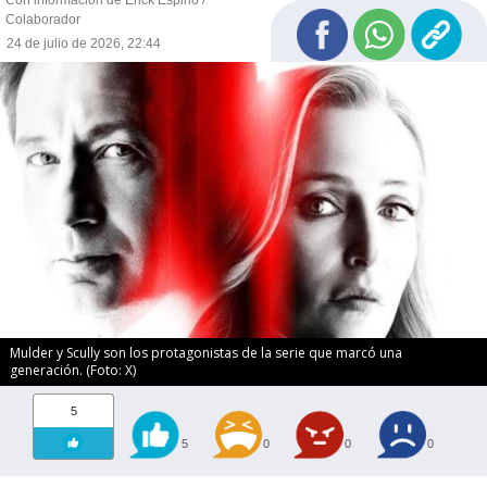
Colaborador
24 de julio de 2026, 22:44
Mulder y Scully son los protagonistas de la serie que marcó una
generación. (Foto: X)
5
5
0
0
0