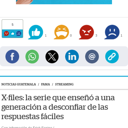
5
1
0
3
1
NOTICIAS GUATEMALA
/
FAMA
/
STREAMING
X-files: la serie que enseñó a una
generación a desconfiar de las
respuestas fáciles
Con información de Erick Espino /