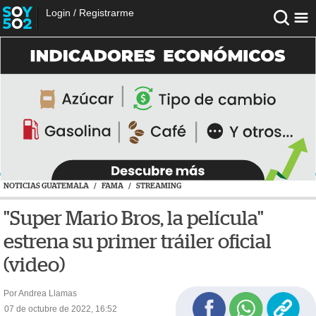
Login
/
Registrarme
NOTICIAS GUATEMALA
/
FAMA
/
STREAMING
"Super Mario Bros, la película"
estrena su primer tráiler oficial
(video)
Por Andrea Llamas
07 de octubre de 2022, 16:52