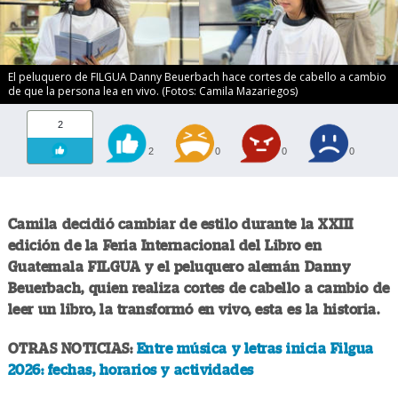
El peluquero de FILGUA Danny Beuerbach hace cortes de cabello a cambio
de que la persona lea en vivo. (Fotos: Camila Mazariegos)
2
2
0
0
0
Camila decidió cambiar de estilo durante la XXIII
edición de la Feria Internacional del Libro en
Guatemala FILGUA y el peluquero alemán Danny
Beuerbach, quien realiza cortes de cabello a cambio de
leer un libro, la transformó en vivo, esta es la historia.
OTRAS NOTICIAS:
Entre música y letras inicia Filgua
2026: fechas, horarios y actividades