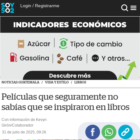
Login
/
Registrarme
NOTICIAS GUATEMALA
/
VIDA Y ESTILO
/
LIBROS
Películas que seguramente no
sabías que se inspiraron en libros
Con información de Kevyn
Girón/Colaborador
31 de julio de 2025, 09:26