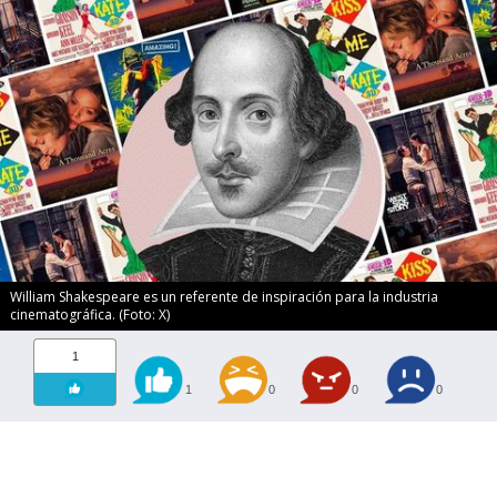
William Shakespeare es un referente de inspiración para la industria
cinematográfica. (Foto: X)
1
1
0
0
0