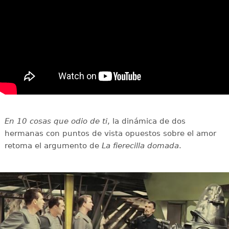
En 10 cosas que odio de ti
, la dinámica de dos
hermanas con puntos de vista opuestos sobre el amor
retoma el argumento de
La fierecilla domada
.