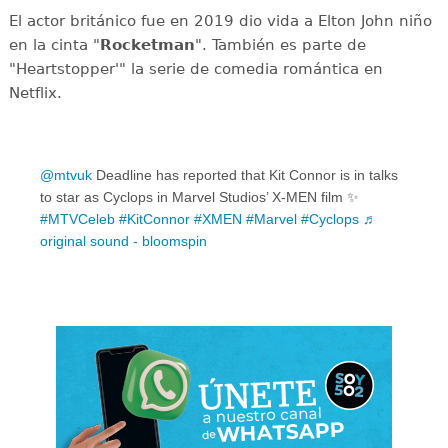
El actor británico fue en 2019 dio vida a Elton John niño
en la cinta "
Rocketman
". También es parte de
"Heartstopper'" la serie de comedia romántica en
Netflix.
@mtvuk
Deadline has reported that Kit Connor is in talks
to star as Cyclops in Marvel Studios’ X-MEN film ✨
#MTVCeleb
#KitConnor
#XMEN
#Marvel
#Cyclops
♬
original sound - bloomspin