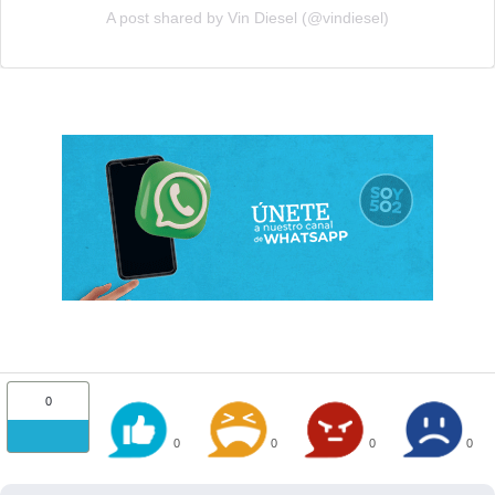
A post shared by Vin Diesel (@vindiesel)
0
0
0
0
0