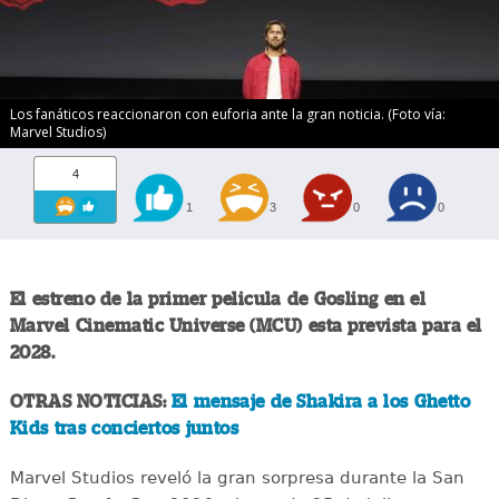
Los fanáticos reaccionaron con euforia ante la gran noticia. (Foto vía:
Marvel Studios)
4
1
3
0
0
El estreno de la primer pelicula de Gosling en el
Marvel Cinematic Universe (MCU) esta prevista para el
2028.
OTRAS NOTICIAS:
El mensaje de Shakira a los Ghetto
Kids tras conciertos juntos
Marvel Studios reveló la gran sorpresa durante la San