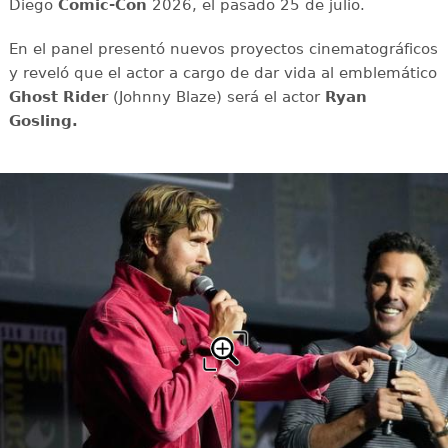
Diego
Comic-Con
2026, el pasado 25 de julio.
En el panel presentó nuevos proyectos cinematográficos
y reveló que el actor a cargo de dar vida al emblemático
Ghost Rider
(Johnny Blaze) será el actor
Ryan
Gosling.