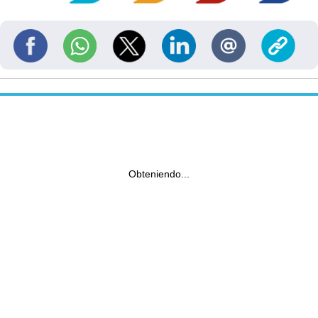
Obteniendo...