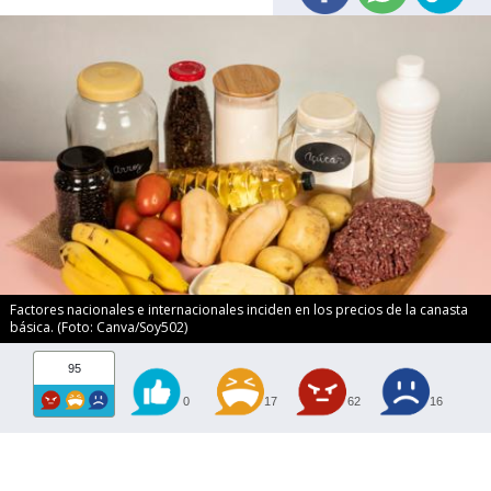
Factores nacionales e internacionales inciden en los precios de la canasta
básica. (Foto: Canva/Soy502)
95
0
17
62
16