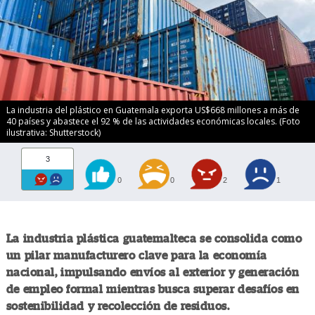
La industria del plástico en Guatemala exporta US$668 millones a más de
40 países y abastece el 92 % de las actividades económicas locales. (Foto
ilustrativa: Shutterstock)
3
0
0
2
1
La industria plástica guatemalteca se consolida como
un pilar manufacturero clave para la economía
nacional, impulsando envíos al exterior y generación
de empleo formal mientras busca superar desafíos en
sostenibilidad y recolección de residuos.