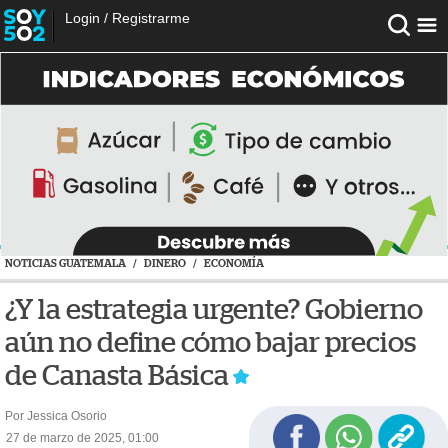
Login
/
Registrarme
NOTICIAS GUATEMALA
/
DINERO
/
ECONOMÍA
¿Y la estrategia urgente? Gobierno
aún no define cómo bajar precios
de Canasta Básica
Por Jessica Osorio
27 de marzo de 2025, 01:00