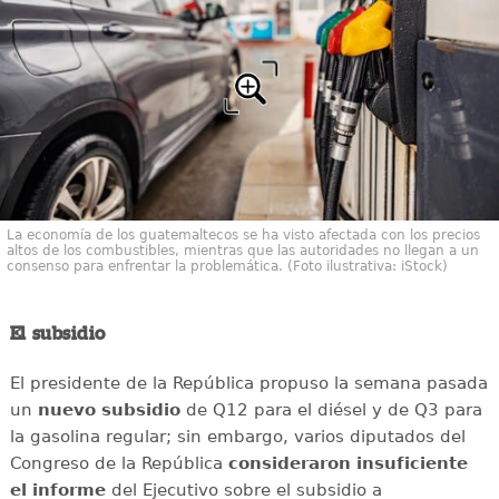
La economía de los guatemaltecos se ha visto afectada con los precios
altos de los combustibles, mientras que las autoridades no llegan a un
consenso para enfrentar la problemática. (Foto ilustrativa: iStock)
El subsidio
El presidente de la República propuso la semana pasada
un
nuevo
subsidio
de Q12 para el diésel y de Q3 para
la gasolina regular; sin embargo, varios diputados del
Congreso de la República
consideraron
insuficiente
el informe
del Ejecutivo sobre el subsidio a