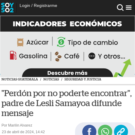
Login
/
Registrarme
NOTICIAS GUATEMALA
/
NOTICIAS
/
SEGURIDAD Y JUSTICIA
"Perdón por no poderte encontrar",
padre de Lesli Samayoa difunde
mensaje
Por Marilin Alvarez
23 de abril de 2024, 14:42