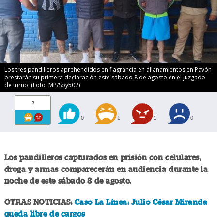
Los tres pandilleros aprehendidos en flagrancia en allanamientos en Pavón
prestarán su primera declaración este sábado 8 de agosto en el juzgado
de turno. (Foto: MP/Soy502)
2
0
1
1
0
Los pandilleros capturados en prisión con celulares,
droga y armas comparecerán en audiencia durante la
noche de este sábado 8 de agosto.
OTRAS NOTICIAS:
Caso La Línea: Julio César Miranda
queda libre de cargos