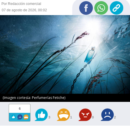
Por Redacción comercial
07 de agosto de 2026, 00:02
(Imagen cortesía: Perfumerías Fetiche)
6
3
1
0
2