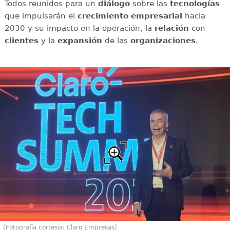
Todos reunidos para un
diálogo
sobre las
tecnologías
que impulsarán el
crecimiento empresarial
hacia
2030 y su impacto en la operación, la
relación
con
clientes
y la
expansión
de las
organizaciones
.
(Fotografía cortesía: Claro Empresas)