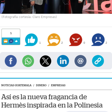
(Fotografía cortesía: Claro Empresas)
5
1
2
0
2
NOTICIAS GUATEMALA
/
DINERO
/
EMPRESAS
Así es la nueva fragancia de
Hermès inspirada en la Polinesia