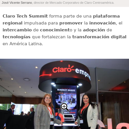
José Vicente Serrano
, director de Mercado Corporativo de Claro Centroamérica.
Claro Tech Summit
forma parte de una
plataforma
regional
impulsada para
promover
la
innovación
, el
intercambio
de
conocimient
o y la
adopción
de
tecnologías
que fortalezcan la
transformación digital
en América Latina.