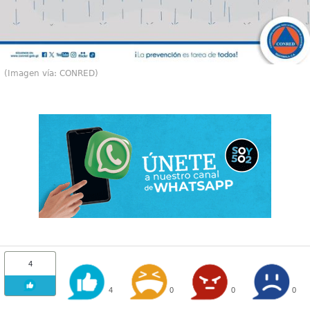
(Imagen vía: CONRED)
4
4
0
0
0