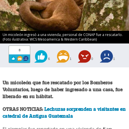
Un micoleón ingresó a una vivienda, personal de CONAP fue a rescatarlo.
(Foto ilustrativa: WCS Mesoamerica & Western Caribbean)
8
6
1
0
1
Un micoleón que fue rescatado por los Bomberos
Voluntarios, luego de haber ingresado a una casa, fue
liberado en su hábitat.
OTRAS NOTICIAS:
Lechuzas sorprenden a visitantes en
catedral de Antigua Guatemala
El ejemplar fue reportado en una vivienda de
San