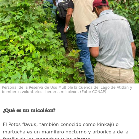
Personal de la Reserva de Uso Múltiple la Cuenca del Lago de Atitlán y
bomberos voluntarios liberan a micoleón. (Foto: CONAP)
¿Qué es un micoléon?
El Potos flavus, también conocido como kinkajú o
martucha es un mamífero nocturno y arborícola de la