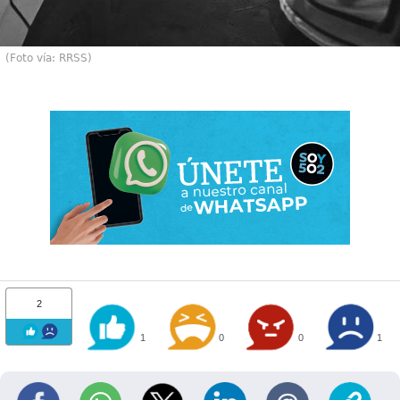
(Foto vía: RRSS)
2
1
0
0
1