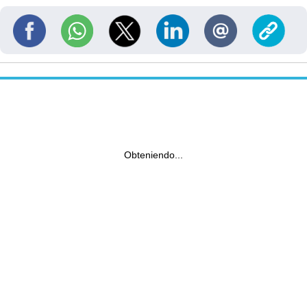
Obteniendo...