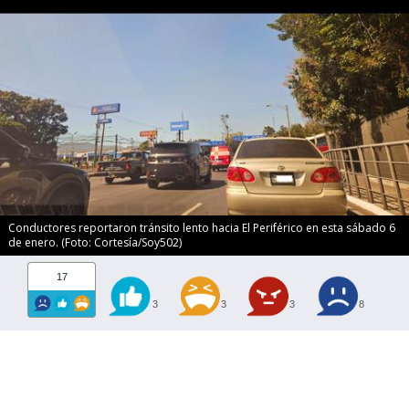
Conductores reportaron tránsito lento hacia El Periférico en esta sábado 6
de enero. (Foto: Cortesía/Soy502)
17
3
3
3
8