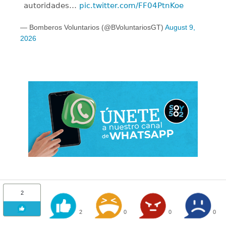
autoridades…
pic.twitter.com/FF04PtnKoe
— Bomberos Voluntarios (@BVoluntariosGT)
August 9,
2026
2
2
0
0
0