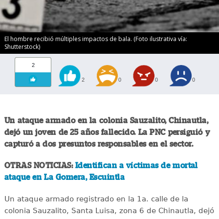
El hombre recibió múltiples impactos de bala. (Foto ilustrativa vía:
Shutterstock)
2
2
0
0
0
Un ataque armado en la colonia Sauzalito, Chinautla,
dejó un joven de 25 años fallecido. La PNC persiguió y
capturó a dos presuntos responsables en el sector.
OTRAS NOTICIAS:
Identifican a víctimas de mortal
ataque en La Gomera, Escuintla
Un ataque armado registrado en la 1a. calle de la
colonia Sauzalito, Santa Luisa, zona 6 de Chinautla, dejó