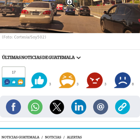
(Foto: Cortesía/Soy502)
ÚLTIMAS NOTICIAS DE GUATEMALA
17
3
3
3
8
NOTICIAS GUATEMALA
/
NOTICIAS
/
ALERTAS