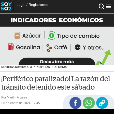
Login
/
Registrarme
NOTICIAS GUATEMALA
/
NOTICIAS
/
ALERTAS
¡Periférico paralizado! La razón del
tránsito detenido este sábado
Por Marilin Alvarez
06 de enero de 2024, 12:45