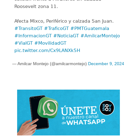
Roosevelt zona 11.
Afecta Mixco, Periférico y calzada San Juan.
#TransitoGT
#TraficoGT
#PMTGuatemala
#InformacionGT
#NoticiaGT
#AmilcarMontejo
#VialGT
#MovilidadGT
pic.twitter.com/Cx9LANXk5H
— Amilcar Montejo (@amilcarmontejo)
December 9, 2024