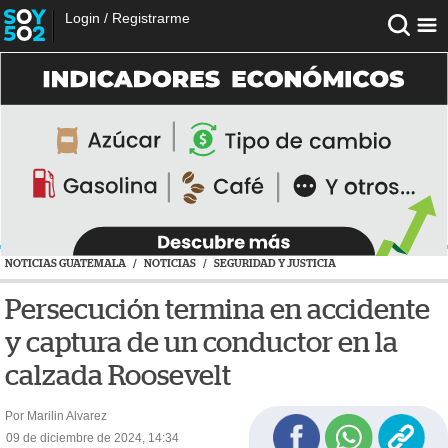
Login
/
Registrarme
NOTICIAS GUATEMALA
/
NOTICIAS
/
SEGURIDAD Y JUSTICIA
Persecución termina en accidente
y captura de un conductor en la
calzada Roosevelt
Por Marilin Alvarez
09 de diciembre de 2024, 14:34