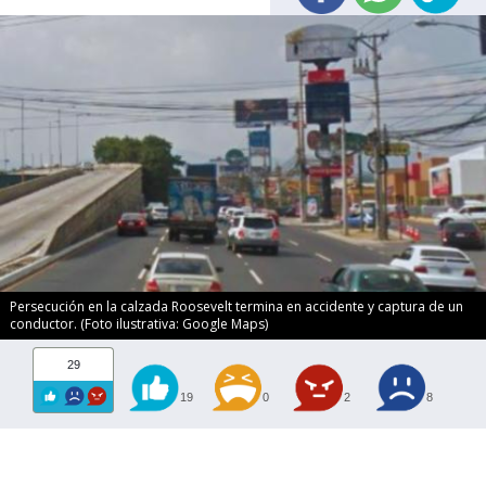
Persecución en la calzada Roosevelt termina en accidente y captura de un
conductor. (Foto ilustrativa: Google Maps)
29
19
0
2
8