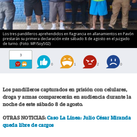
Los tres pandilleros aprehendidos en flagrancia en allanamientos en Pavón
prestarán su primera declaración este sábado 8 de agosto en el juzgado
de turno. (Foto: MP/Soy502)
3
0
1
2
0
Los pandilleros capturados en prisión con celulares,
droga y armas comparecerán en audiencia durante la
noche de este sábado 8 de agosto.
OTRAS NOTICIAS:
Caso La Línea: Julio César Miranda
queda libre de cargos