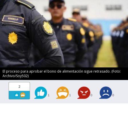
El proceso para aprobar el bono de alimentación sigue retrasado. (Foto:
Archivo/Soy502)
2
1
1
0
0