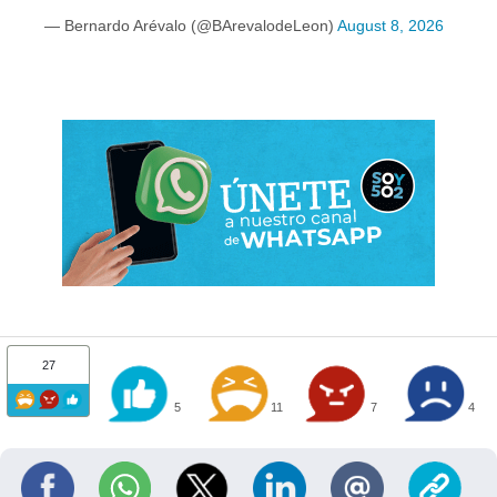
— Bernardo Arévalo (@BArevalodeLeon)
August 8, 2026
27
5
11
7
4