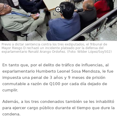
Previo a dictar sentencia contra los tres exdiputados, el Tribunal de
Mayor Riesgo D rechazó un incidente plateado por la defensa del
exparlamentario Ronald Arango Ordoñez. (Foto: Wilder López/Soy502)
En tanto que, por el delito de tráfico de influencias, al
exparlamentario Humberto Leonel Sosa Mendoza, le fue
impuesta una penal de 3 años y 9 meses de prisión
conmutable a razón de Q100 por cada día dejado de
cumplir.
Además, a los tres condenados también se les inhabilitó
para ejercer cargo público durante el tiempo que dure la
condena.