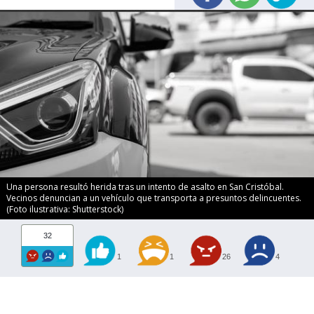
Una persona resultó herida tras un intento de asalto en San Cristóbal.
Vecinos denuncian a un vehículo que transporta a presuntos delincuentes.
(Foto ilustrativa: Shutterstock)
32
1
1
26
4