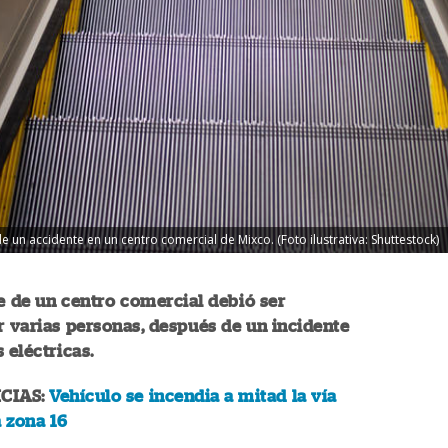
e un accidente en un centro comercial de Mixco. (Foto ilustrativa: Shuttestock)
e de un centro comercial debió ser
r varias personas, después de un incidente
 eléctricas.
CIAS:
Vehículo se incendia a mitad la vía
a zona 16