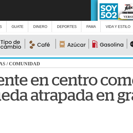
VERS
S
GUATE
DINERO
DEPORTES
FAMA
VIDA Y ESTILO
AS
/
COMUNIDAD
ente en centro come
eda atrapada en g