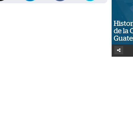
Histor
de la 
Guat