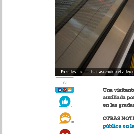
En redes sociales ha trascendido el video d
76
Una visitant
auxiliada po
en las gradas
5
OTRAS NOTI
10
pública en l