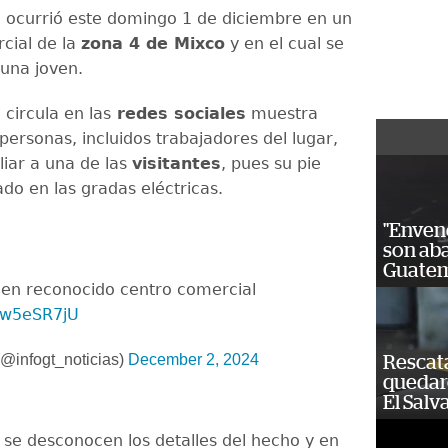
 ocurrió este domingo 1 de diciembre en un
cial de la
zona 4 de Mixco
y en el cual se
 una joven.
circula en las
redes sociales
muestra
personas, incluidos trabajadores del lugar,
liar a una de las
visitantes
, pues su pie
do en las gradas eléctricas.
"Enven
son ab
Guatem
 en reconocido centro comercial
hFw5eSR7jU
@infogt_noticias)
December 2, 2024
Rescat
quedaro
El Salv
 se desconocen los detalles del hecho y en