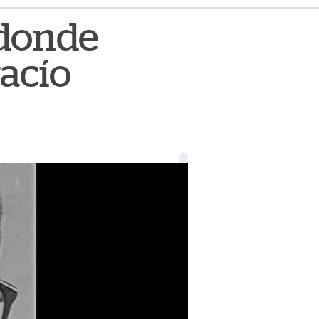
 donde
vacío