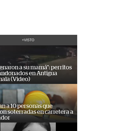
+VISTO
enaron a su mamá": perritos
andonados en Antigua
ala (Video)
an a 10 personas que
n soterradas en carretera a
ador