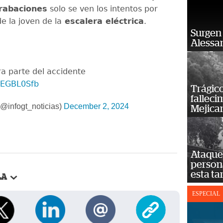
rabaciones
solo se ven los intentos por
de la joven de la
escalera eléctrica
.
Surgen 
Alessan
a parte del accidente
9hEGBL0Sfb
Trágico
falleci
@infogt_noticias)
December 2, 2024
Mejica
Ataque 
persona
esta ta
LA
ESPECIAL