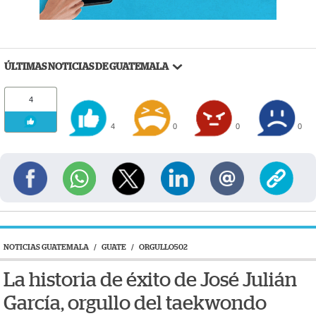
ÚLTIMAS NOTICIAS DE GUATEMALA
4
4
0
0
0
NOTICIAS GUATEMALA
/
GUATE
/
ORGULLO502
La historia de éxito de José Julián
García, orgullo del taekwondo