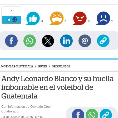
6
4
0
0
2
NOTICIAS GUATEMALA
/
GUATE
/
ORGULLO502
Andy Leonardo Blanco y su huella
imborrable en el voleibol de
Guatemala
Con información de Oswaldo Cop /
Colaborador
04 de agosto de 2026, 16:34