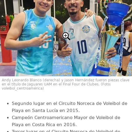
Andy Leonardo Blanco (derecha) y Jason Hernández fueron piezas clave
en el título de Jaguares UAM en el Final Four de Clubes. (Foto:
voleibol_centroamérica)
Segundo lugar en el Circuito Norceca de Voleibol de
Playa en Santa Lucía en 2015.
Campeón Centroamericano Mayor de Voleibol de
Playa en Costa Rica en 2016.
Tercer lugar en el Circuito Norceca de Voleibol de