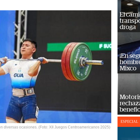
El cam
transp
droga
¡En se
hombre
Mixco
Motoris
rechaz
benefic
ESPECIAL
 en diversas ocasiones. (Foto: XII Juegos Centroamericanos 2025)