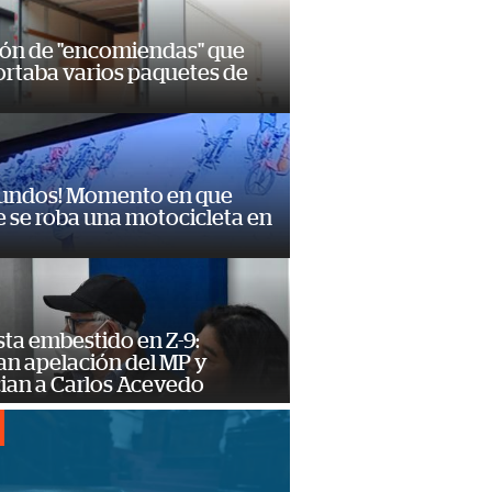
ión de "encomiendas" que
ortaba varios paquetes de
gundos! Momento en que
 se roba una motocicleta en
ta embestido en Z-9:
an apelación del MP y
ian a Carlos Acevedo