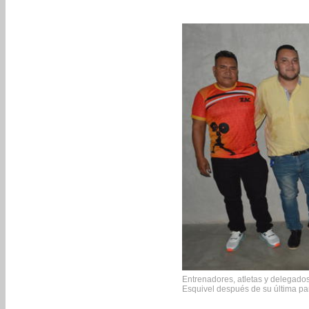
Entrenadores, atletas y delegados
Esquivel después de su última par