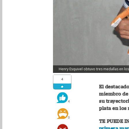
Henry Esquivel obtuvo tres medallas en lo
4
El destacado
miembro de l
su trayector
4
plata en los
0
TE PUEDE I
primera mar