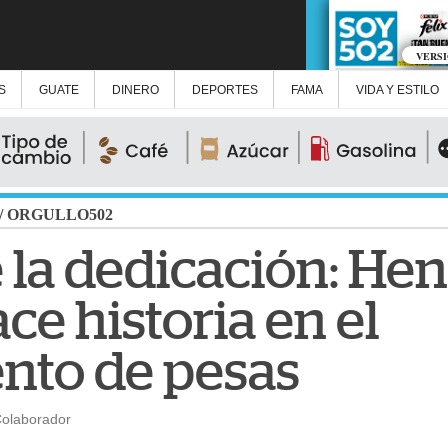
VERS
S
GUATE
DINERO
DEPORTES
FAMA
VIDA Y ESTILO
/
ORGULLO502
 la dedicación: He
ce historia en el
nto de pesas
Colaborador