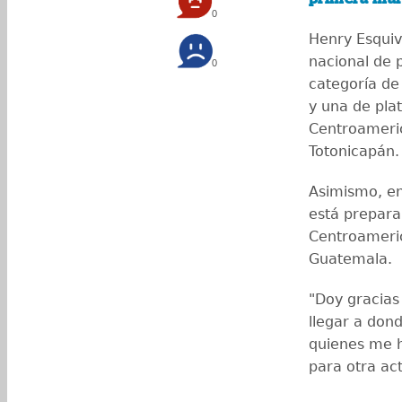
0
Henry Esquiv
nacional de 
0
categoría de
y una de plat
Centroameric
Totonicapán.
Asimismo, en
está prepara
Centroameric
Guatemala.
"Doy gracias
llegar a dond
quienes me 
para otra ac