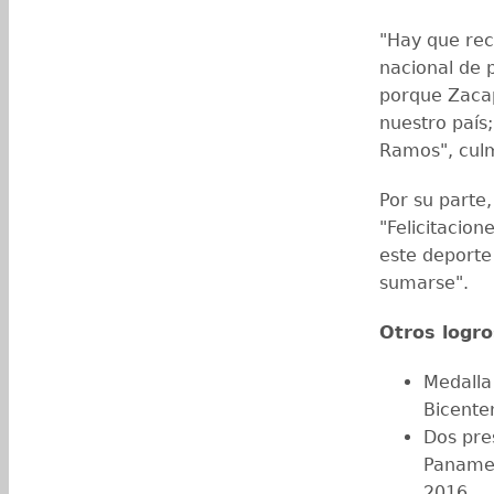
"Hay que rec
nacional de 
porque Zacap
nuestro país;
Ramos", cul
Por su parte,
"Felicitacio
este deporte
sumarse".
Otros logro
Medalla
Bicente
Dos pre
Panamer
2016