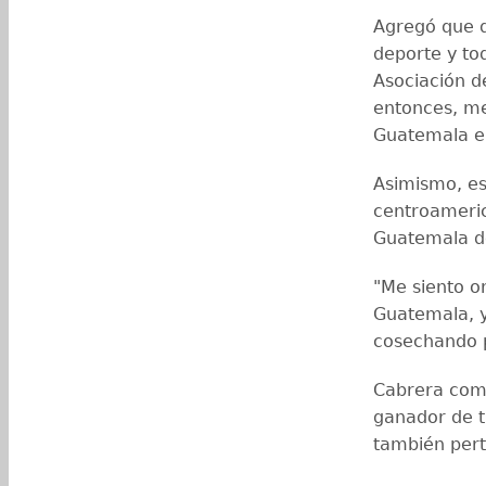
Agregó que d
deporte y to
Asociación de
entonces, me
Guatemala en
Asimismo, e
centroameric
Guatemala d
"Me siento o
Guatemala, y
cosechando p
Cabrera come
ganador de tr
también pert