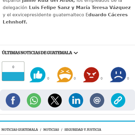
español
Jaime Ruiz del Árbol,
los empleados de la
delegación
Luis Felipe Sanz y María Teresa Vázquez
y el exvicepresidente guatemalteco E
duardo Cáceres
Lehnhoff.
ÚLTIMAS NOTICIAS DE GUATEMALA
0
0
0
0
0
NOTICIAS GUATEMALA
/
NOTICIAS
/
SEGURIDAD Y JUSTICIA