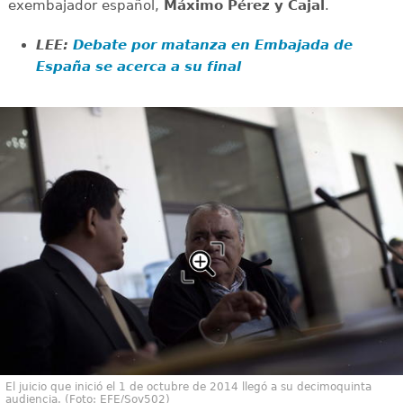
exembajador español,
Máximo Pérez y Cajal
.
LEE:
Debate por matanza en Embajada de
España se acerca a su final
El juicio que inició el 1 de octubre de 2014 llegó a su decimoquinta
audiencia. (Foto: EFE/Soy502)