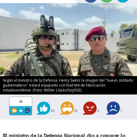
Según el ministro de la Defensa, Henry Saénz la imagen del "nuevo soldado
guatemalteco" estará equipado con fusil M4 de fabricación
estadounidense. (Foto: Wilder López/Soy502)
46
16
19
4
7
El ministro de la Defensa Nacional dio a conocer lo