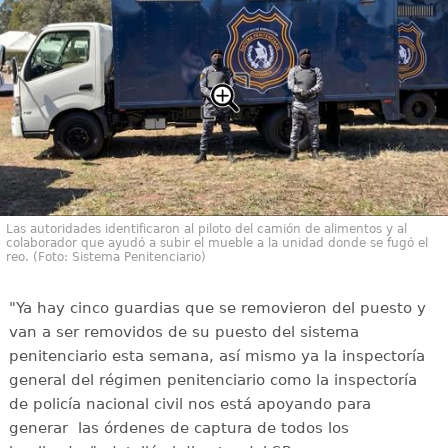
Las autoridades identificaron al piloto del camión de alimentos y al
colaborador que ayudó a subir el mueble a la unidad donde se fugó el
reo. (Foto: Sistema Penitenciario)
"Ya hay cinco guardias que se removieron del puesto y
van a ser removidos de su puesto del sistema
penitenciario esta semana, así mismo ya la inspectoría
general del régimen penitenciario como la inspectoría
de policía nacional civil nos está apoyando para
generar las órdenes de captura de todos los