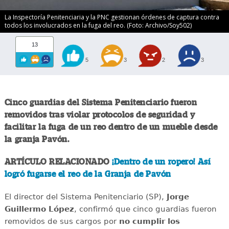
La Inspectoría Penitenciaria y la PNC gestionan órdenes de captura contra
todos los involucrados en la fuga del reo. (Foto: Archivo/Soy502)
13
5
3
2
3
Cinco guardias del Sistema Penitenciario fueron
removidos tras violar protocolos de seguridad y
facilitar la fuga de un reo dentro de un mueble desde
la granja Pavón.
ARTÍCULO RELACIONADO
¡Dentro de un ropero! Así
logró fugarse el reo de la Granja de Pavón
El director del Sistema Penitenciario (SP),
Jorge
Guillermo López
, confirmó que cinco guardias fueron
removidos de sus cargos por
no cumplir los