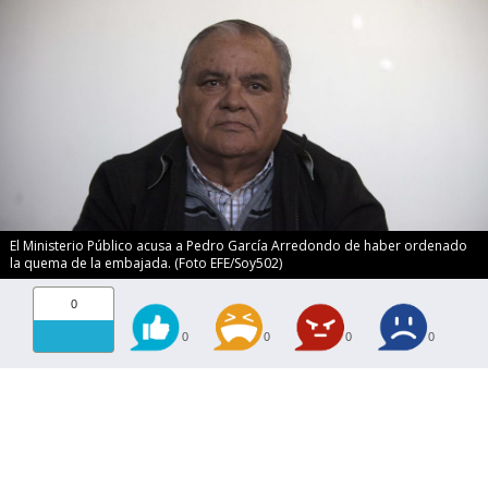
El Ministerio Público acusa a Pedro García Arredondo de haber ordenado
la quema de la embajada. (Foto EFE/Soy502)
0
0
0
0
0