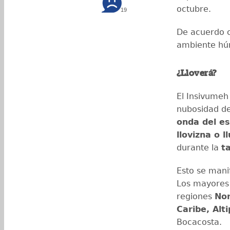
octubre.
19
De acuerdo c
ambiente húm
¿Lloverá?
El Insivumeh
nubosidad de
onda del e
llovizna o l
durante la
t
Esto se mani
Los mayores
regiones
Nor
Caribe, Alt
Bocacosta.