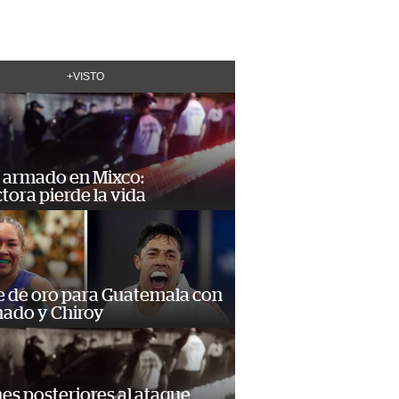
+VISTO
 armado en Mixco:
ora pierde la vida
e de oro para Guatemala con
ado y Chiroy
s posteriores al ataque