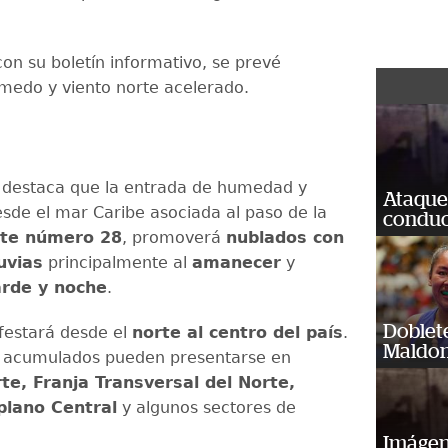
on su boletín informativo, se prevé
edo y viento norte acelerado.
 destaca que la entrada de humedad y
Ataque
sde el mar Caribe asociada al paso de la
conduct
ste número 28
, promoverá
nublados con
luvias
principalmente al
amanecer
y
arde y noche
.
Doblet
festará desde el
norte al centro del país
.
Maldon
 acumulados pueden presentarse en
te, Franja Transversal del Norte,
iplano Central
y algunos sectores de
Imágene