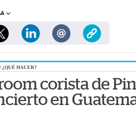
LA
/
¿QUÉ HACER?
oom corista de Pin
ncierto en Guatema