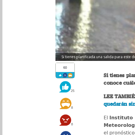
Si tienes planificada una salida para este 
60
Si tienes pl
conoce cuále
25
LEE TAMBIÉ
quedarán sin
8
El
Instituto
8
Meteorologí
el pronóstic