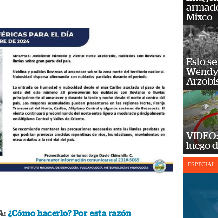
armado
Mixco
Esto se
Wendy 
Arzobi
VIDEO: 
luego d
ESPECIAL
A:
¿Cómo hacerlo? Por esta razón