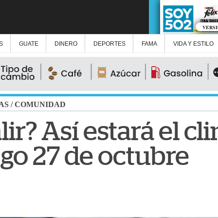
VERS
S
GUATE
DINERO
DEPORTES
FAMA
VIDA Y ESTILO
AS
/
COMUNIDAD
lir? Así estará el c
go 27 de octubre