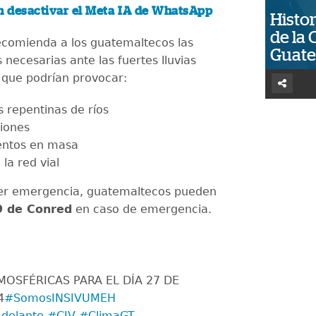
 desactivar el Meta IA de WhatsApp
Histor
de la 
ecomienda a los guatemaltecos las
Guat
necesarias ante las fuertes lluvias
a que podrían provocar:
s repentinas de ríos
iones
entos en masa
la red vial
ier emergencia, guatemaltecos pueden
9 de Conred
en caso de emergencia.
OSFÉRICAS PARA EL DÍA 27 DE
4
#SomosINSIVUMEH
delante
#CIV
#ClimaGT