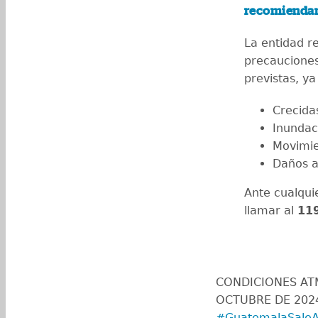
recomiendan
La entidad r
precauciones 
previstas, y
Crecida
Inundac
Movimi
Daños a 
Ante cualqu
llamar al
11
CONDICIONES ATM
OCTUBRE DE 202
#GuatemalaSaleA