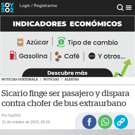
Login
/
Registrarme
NOTICIAS GUATEMALA
/
NOTICIAS
/
ALERTAS
Sicario finge ser pasajero y dispara
contra chofer de bus extraurbano
Por Soy502
31 de octubre de 2025, 09:20