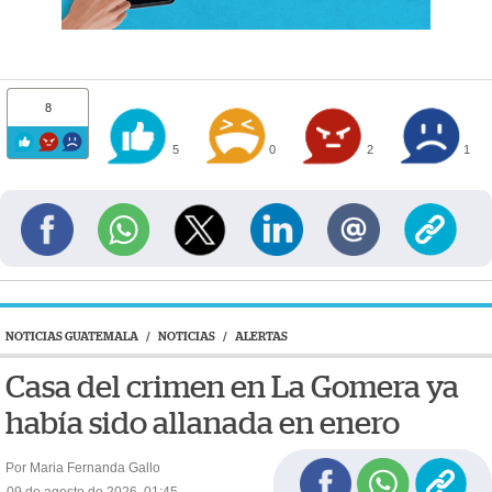
8
5
0
2
1
NOTICIAS GUATEMALA
/
NOTICIAS
/
ALERTAS
Casa del crimen en La Gomera ya
había sido allanada en enero
Por Maria Fernanda Gallo
09 de agosto de 2026, 01:45