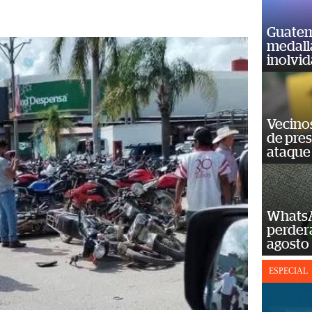
Guatem
medall
inolvi
Vecino
de pre
ataque
WhatsA
perderá
agosto
ESPECIAL