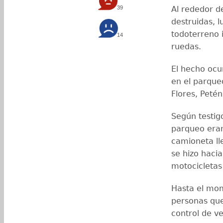
39
Al rededor 
destruidas, 
todoterreno 
14
ruedas.
El hecho ocu
en el parque
Flores, Petén
Según testigo
parqueo eran
camioneta ll
se hizo haci
motocicletas 
Hasta el mom
personas que
control de ve