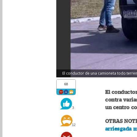
El conductor de una camioneta todo terren
68
El conducto
contra vari
un centro co
3
OTRAS NOTI
12
arriesgada m