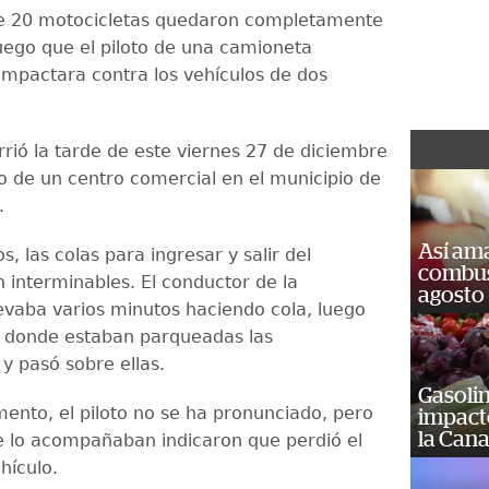
de 20 motocicletas quedaron completamente
luego que el piloto de una camioneta
impactara contra los vehículos de dos
rrió la tarde de este viernes 27 de diciembre
o de un centro comercial en el municipio de
.
Así ama
s, las colas para ingresar y salir del
combust
 interminables. El conductor de la
agosto
evaba varios minutos haciendo cola, luego
a donde estaban parqueadas las
y pasó sobre ellas.
Gasolin
ento, el piloto no se ha pronunciado, pero
impact
la Cana
 lo acompañaban indicaron que perdió el
hículo.