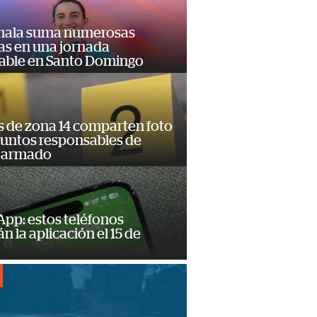
ala suma numerosas
as en una jornada
dable en Santo Domingo
s de zona 14 comparten foto
suntos responsables de
 armado
pp: estos teléfonos
n la aplicación el 15 de