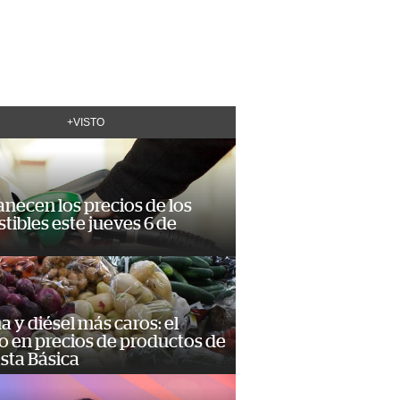
+VISTO
necen los precios de los
ibles este jueves 6 de
a y diésel más caros: el
o en precios de productos de
sta Básica