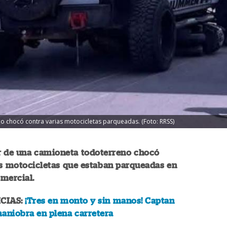
o chocó contra varias motocicletas parqueadas. (Foto: RRSS)
r de una camioneta todoterreno chocó
as motocicletas que estaban parqueadas en
mercial.
CIAS:
¡Tres en monto y sin manos! Captan
aniobra en plena carretera