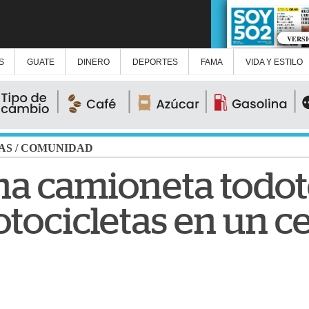
VERS
S
GUATE
DINERO
DEPORTES
FAMA
VIDA Y ESTILO
AS
/
COMUNIDAD
una camioneta todo
tocicletas en un c