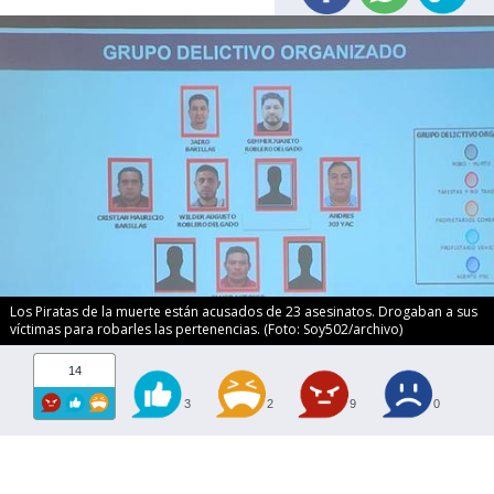
Los Piratas de la muerte están acusados de 23 asesinatos. Drogaban a sus
víctimas para robarles las pertenencias. (Foto: Soy502/archivo)
14
3
2
9
0