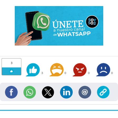
3
3
0
0
0